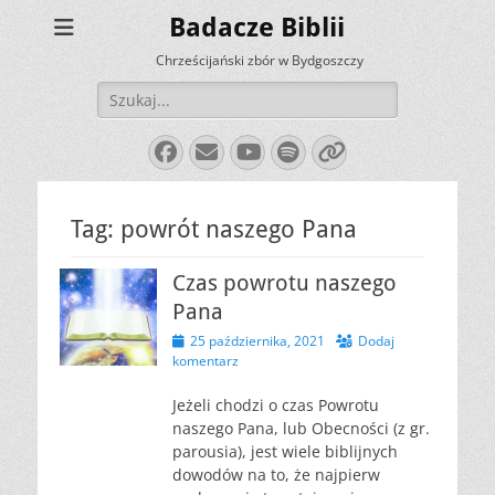
Badacze Biblii
Chrześcijański zbór w Bydgoszczy
Szukaj:
Facebook
E-
YouTube
Spotify
Link
mail
Tag:
powrót naszego Pana
Czas powrotu naszego
Pana
Opublikowano
25 października, 2021
Dodaj
komentarz
Jeżeli chodzi o czas Powrotu
naszego Pana, lub Obecności (z gr.
parousia), jest wiele biblijnych
dowodów na to, że najpierw