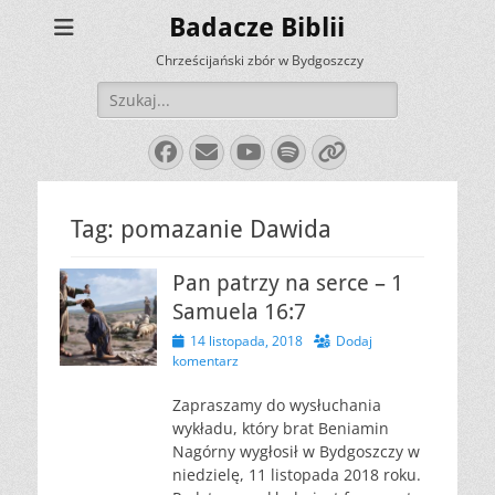
Badacze Biblii
Chrześcijański zbór w Bydgoszczy
Szukaj:
Facebook
E-
YouTube
Spotify
Link
mail
Tag:
pomazanie Dawida
Pan patrzy na serce – 1
Samuela 16:7
Opublikowano
14 listopada, 2018
Dodaj
komentarz
Zapraszamy do wysłuchania
wykładu, który brat Beniamin
Nagórny wygłosił w Bydgoszczy w
niedzielę, 11 listopada 2018 roku.