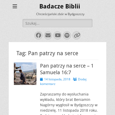
Badacze Biblii
Chrześcijański zbór w Bydgoszczy
Szukaj:
Facebook
E-
YouTube
Spotify
Link
mail
Tag:
Pan patrzy na serce
Pan patrzy na serce – 1
Samuela 16:7
Opublikowano
14 listopada, 2018
Dodaj
komentarz
Zapraszamy do wysłuchania
wykładu, który brat Beniamin
Nagórny wygłosił w Bydgoszczy w
niedzielę, 11 listopada 2018 roku.