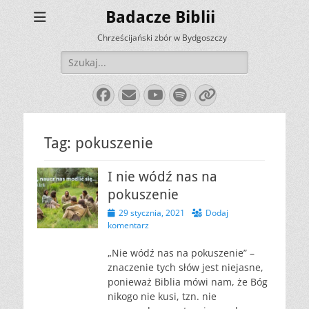
Badacze Biblii
Chrześcijański zbór w Bydgoszczy
Szukaj:
Facebook
E-
YouTube
Spotify
Link
mail
Tag:
pokuszenie
I nie wódź nas na
pokuszenie
Opublikowano
29 stycznia, 2021
Dodaj
komentarz
„Nie wódź nas na pokuszenie” –
znaczenie tych słów jest niejasne,
ponieważ Biblia mówi nam, że Bóg
nikogo nie kusi, tzn. nie