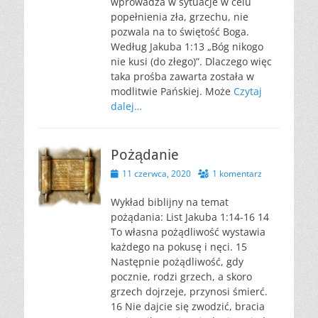
wprowadza w sytuacje w celu
popełnienia zła, grzechu, nie
pozwala na to świętość Boga.
Według Jakuba 1:13 „Bóg nikogo
nie kusi (do złego)”. Dlaczego więc
taka prośba zawarta została w
modlitwie Pańskiej. Może
Czytaj
dalej…
Pożądanie
Opublikowano
11 czerwca, 2020
1 komentarz
Wykład biblijny na temat
pożądania: List Jakuba 1:14-16 14
To własna pożądliwość wystawia
każdego na pokusę i nęci. 15
Następnie pożądliwość, gdy
pocznie, rodzi grzech, a skoro
grzech dojrzeje, przynosi śmierć.
16 Nie dajcie się zwodzić, bracia