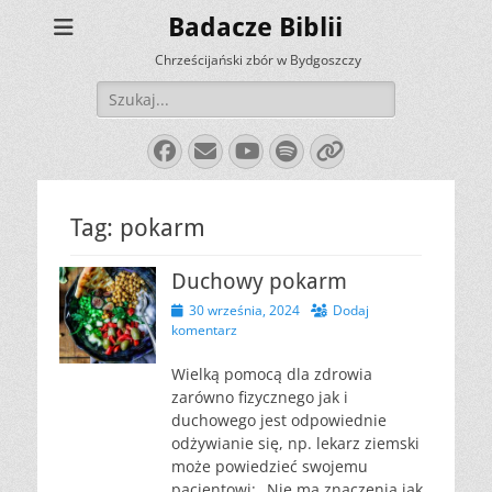
Badacze Biblii
Chrześcijański zbór w Bydgoszczy
Szukaj:
Facebook
E-
YouTube
Spotify
Link
mail
Tag:
pokarm
Duchowy pokarm
Opublikowano
30 września, 2024
Dodaj
komentarz
Wielką pomocą dla zdrowia
zarówno fizycznego jak i
duchowego jest odpowiednie
odżywianie się, np. lekarz ziemski
może powiedzieć swojemu
pacjentowi: „Nie ma znaczenia jak