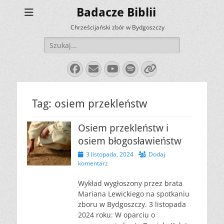
Badacze Biblii
Chrześcijański zbór w Bydgoszczy
Szukaj:
Facebook
E-
YouTube
Spotify
Link
mail
Tag:
osiem przekleństw
Osiem przekleństw i
osiem błogosławieństw
Opublikowano
3 listopada, 2024
Dodaj
komentarz
Wykład wygłoszony przez brata
Mariana Lewickiego na spotkaniu
zboru w Bydgoszczy. 3 listopada
2024 roku: W oparciu o