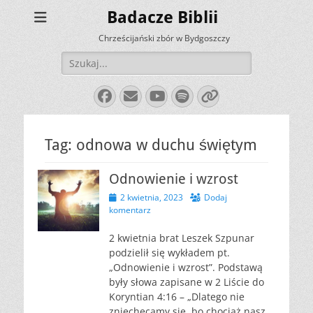
Badacze Biblii
Chrześcijański zbór w Bydgoszczy
Szukaj:
Facebook
E-
YouTube
Spotify
Link
mail
Tag:
odnowa w duchu świętym
Odnowienie i wzrost
Opublikowano
2 kwietnia, 2023
Dodaj
komentarz
2 kwietnia brat Leszek Szpunar
podzielił się wykładem pt.
„Odnowienie i wzrost”. Podstawą
były słowa zapisane w 2 Liście do
Koryntian 4:16 – „Dlatego nie
zniechęcamy się, bo chociaż nasz