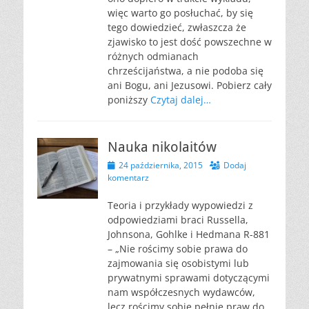
więc warto go posłuchać, by się
tego dowiedzieć, zwłaszcza że
zjawisko to jest dość powszechne w
różnych odmianach
chrześcijaństwa, a nie podoba się
ani Bogu, ani Jezusowi. Pobierz cały
poniższy
Czytaj dalej…
Nauka nikolaitów
Opublikowano
24 października, 2015
Dodaj
komentarz
Teoria i przykłady wypowiedzi z
odpowiedziami braci Russella,
Johnsona, Gohlke i Hedmana R-881
– „Nie rościmy sobie prawa do
zajmowania się osobistymi lub
prywatnymi sprawami dotyczącymi
nam współczesnych wydawców,
lecz rościmy sobie pełnię praw do