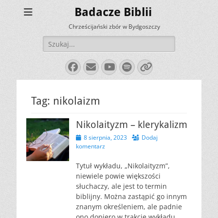
Badacze Biblii
Chrześcijański zbór w Bydgoszczy
Szukaj:
Facebook
E-
YouTube
Spotify
Link
mail
Tag:
nikolaizm
Nikolaityzm – klerykalizm
Opublikowano
8 sierpnia, 2023
Dodaj
komentarz
Tytuł wykładu, „Nikolaityzm”,
niewiele powie większości
słuchaczy, ale jest to termin
biblijny. Można zastąpić go innym
znanym określeniem, ale padnie
ono dopiero w trakcie wykładu,