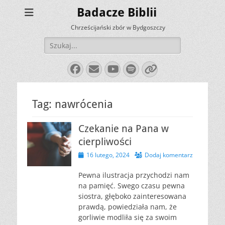
Badacze Biblii
Chrześcijański zbór w Bydgoszczy
Szukaj:
Facebook
E-
YouTube
Spotify
Link
mail
Tag:
nawrócenia
Czekanie na Pana w
cierpliwości
Opublikowano
16 lutego, 2024
Dodaj komentarz
Pewna ilustracja przychodzi nam
na pamięć. Swego czasu pewna
siostra, głęboko zainteresowana
prawdą, powiedziała nam, że
gorliwie modliła się za swoim