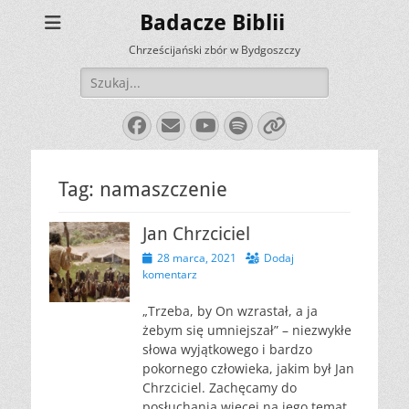
Badacze Biblii
Chrześcijański zbór w Bydgoszczy
Szukaj:
Facebook
E-
YouTube
Spotify
Link
mail
Tag:
namaszczenie
Jan Chrzciciel
Opublikowano
28 marca, 2021
Dodaj
komentarz
„Trzeba, by On wzrastał, a ja
żebym się umniejszał” – niezwykłe
słowa wyjątkowego i bardzo
pokornego człowieka, jakim był Jan
Chrzciciel. Zachęcamy do
posłuchania więcej na jego temat