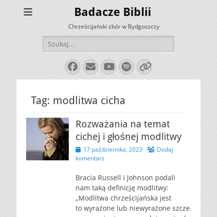
Badacze Biblii
Chrześcijański zbór w Bydgoszczy
Szukaj:
Facebook
E-
YouTube
Spotify
Link
mail
Tag:
modlitwa cicha
Rozważania na temat
cichej i głośnej modlitwy
Opublikowano
17 października, 2023
Dodaj
komentarz
Bracia Russell i Johnson podali
nam taką definicję modlitwy:
„Modlitwa chrześcijańska jest
to wyrażone lub niewyrażone szcze