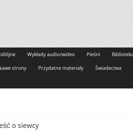
biblijne
Wykłady audio/wideo
Pieśni
Bibliotek
kawe strony
Przydatne materiały
Świadectwa
eść o siewcy