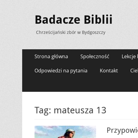
Badacze Biblii
Chrześcijański zbór w Bydgoszczy
Menu
Przejdź
Strona główna
Społeczność
Lekcje 
do
zawartości
Odpowiedzi na pytania
Kontakt
Cie
Tag:
mateusza 13
Przypowi