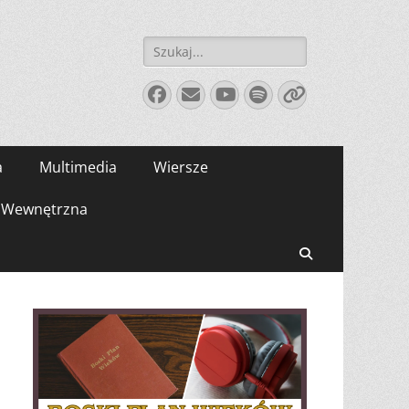
Szukaj:
Facebook
E-
YouTube
Spotify
Link
mail
a
Multimedia
Wiersze
Wewnętrzna
Search