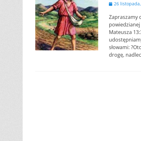
Opublikowano
26 listopada
Zapraszamy d
powiedzianej 
Mateusza 13:3
udostępniamy 
słowami: ?Oto
drogę, nadlec