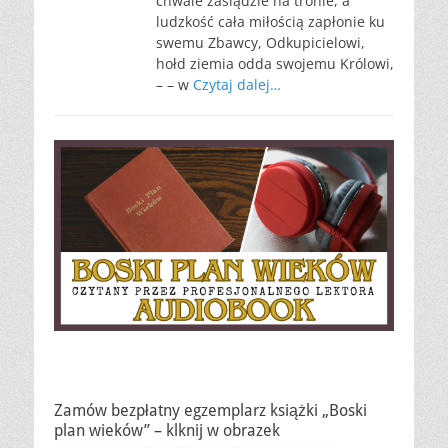
chwale zasiądzie na tronie, a
ludzkość cała miłością zapłonie ku
swemu Zbawcy, Odkupicielowi,
hołd ziemia odda swojemu Królowi,
– – w
Czytaj dalej…
Zamów bezpłatny egzemplarz książki „Boski
plan wieków” – klknij w obrazek