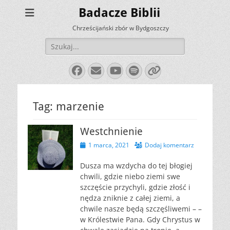
Badacze Biblii
Chrześcijański zbór w Bydgoszczy
Szukaj:
Facebook
E-
YouTube
Spotify
Link
mail
Tag:
marzenie
Westchnienie
Opublikowano
1 marca, 2021
Dodaj komentarz
Dusza ma wzdycha do tej błogiej
chwili, gdzie niebo ziemi swe
szczęście przychyli, gdzie złość i
nędza zniknie z całej ziemi, a
chwile nasze będą szczęśliwemi – –
w Królestwie Pana. Gdy Chrystus w