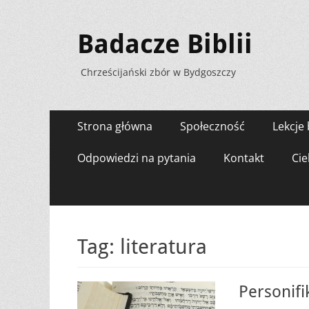
Badacze Biblii
Chrześcijański zbór w Bydgoszczy
Menu
Przejdź
Strona główna
Społeczność
Lekcje 
do
zawartości
Odpowiedzi na pytania
Kontakt
Cie
Tag:
literatura
Personifik