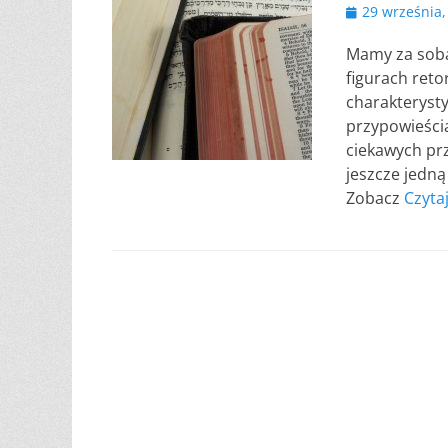
Opublikowano
29 września,
Mamy za sobą 
figurach reto
charakterysty
przypowieści
ciekawych pr
jeszcze jedną
Zobacz
Czyta