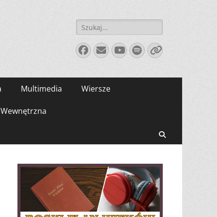
Szukaj:
Facebook
E-
YouTube
Spotify
Link
mail
a
Multimedia
Wiersze
Wewnętrzna
Search