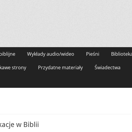
biblijne
Wykłady audio/wideo
Pieśni
Bibliotek
kawe strony
Przydatne materiały
Świadectwa
acje w Biblii