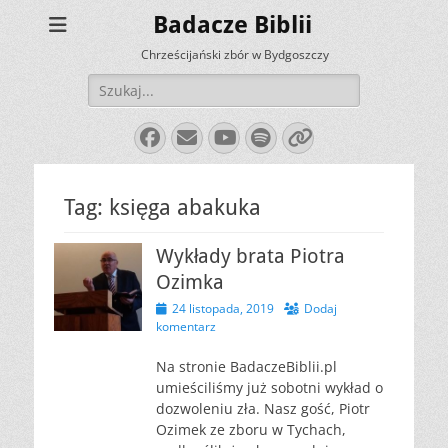
Badacze Biblii
Chrześcijański zbór w Bydgoszczy
Szukaj:
Facebook
E-
YouTube
Spotify
Link
mail
Tag:
księga abakuka
Wykłady brata Piotra
Ozimka
Opublikowano
24 listopada, 2019
Dodaj
komentarz
Na stronie BadaczeBiblii.pl
umieściliśmy już sobotni wykład o
dozwoleniu zła. Nasz gość, Piotr
Ozimek ze zboru w Tychach,