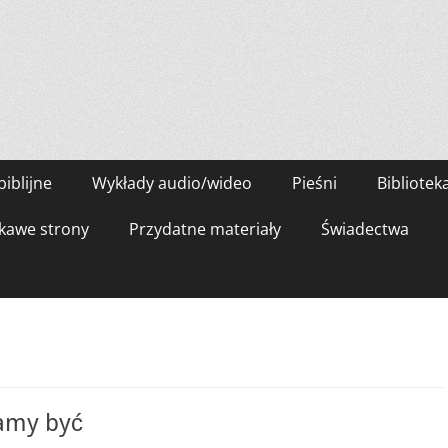
biblijne
Wykłady audio/wideo
Pieśni
Bibliotek
kawe strony
Przydatne materiały
Świadectwa
amy być