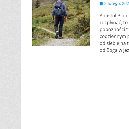
Opublikowano
2 lutego, 20
Apostoł Piotr
rozpłynąć, to
pobożności?” 
codziennym p
od siebie na
od Boga w Jez