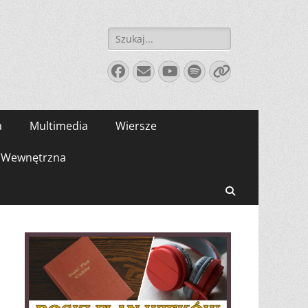
Szukaj:
Facebook
E-
YouTube
Spotify
Link
mail
a
Multimedia
Wiersze
Wewnętrzna
Search