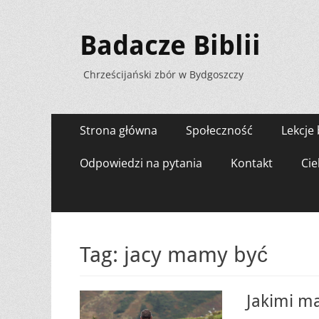
Badacze Biblii
Chrześcijański zbór w Bydgoszczy
Menu
Przejdź
Strona główna
Społeczność
Lekcje 
do
zawartości
Odpowiedzi na pytania
Kontakt
Cie
Tag:
jacy mamy być
Jakimi m