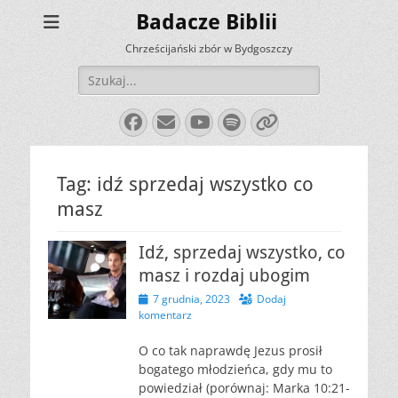
Badacze Biblii
Chrześcijański zbór w Bydgoszczy
Szukaj:
Facebook
E-
YouTube
Spotify
Link
mail
Tag:
idź sprzedaj wszystko co
masz
Idź, sprzedaj wszystko, co
masz i rozdaj ubogim
Opublikowano
7 grudnia, 2023
Dodaj
komentarz
O co tak naprawdę Jezus prosił
bogatego młodzieńca, gdy mu to
powiedział (porównaj: Marka 10:21-