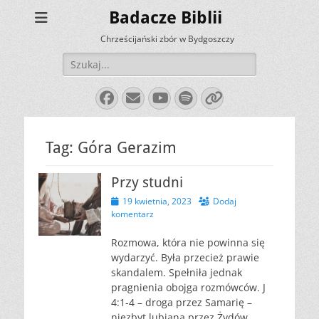
Badacze Biblii
Chrześcijański zbór w Bydgoszczy
Szukaj:
Facebook
E-
YouTube
Spotify
Link
mail
Tag:
Góra Gerazim
Przy studni
Opublikowano
19 kwietnia, 2023
Dodaj
komentarz
Rozmowa, która nie powinna się
wydarzyć. Była przecież prawie
skandalem. Spełniła jednak
pragnienia obojga rozmówców. J
4:1-4 – droga przez Samarię –
niezbyt lubiana przez Żydów