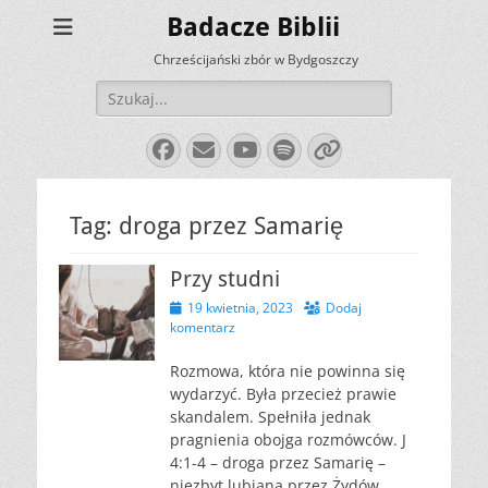
Badacze Biblii
Chrześcijański zbór w Bydgoszczy
Szukaj:
Facebook
E-
YouTube
Spotify
Link
mail
Tag:
droga przez Samarię
Przy studni
Opublikowano
19 kwietnia, 2023
Dodaj
komentarz
Rozmowa, która nie powinna się
wydarzyć. Była przecież prawie
skandalem. Spełniła jednak
pragnienia obojga rozmówców. J
4:1-4 – droga przez Samarię –
niezbyt lubiana przez Żydów