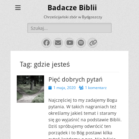
Badacze Biblii
Chrześcijański zbór w Bydgoszczy
Szukaj:
Facebook
E-
YouTube
Spotify
Link
mail
Tag:
gdzie jesteś
Pięć dobrych pytań
Opublikowano
1 maja, 2020
1 komentarz
Najczęściej to my zadajemy Bogu
pytania. W takich nagraniach też
określamy jakieś temat i staramy
się go wyjaśnić na podstawie Biblii.
Dziś spróbujemy odwrócić ten
porządek i to Bóg postawi kilka