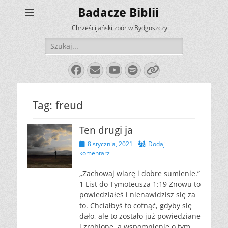
Badacze Biblii
Chrześcijański zbór w Bydgoszczy
Szukaj:
Facebook
E-
YouTube
Spotify
Link
mail
Tag:
freud
Ten drugi ja
Opublikowano
8 stycznia, 2021
Dodaj
komentarz
„Zachowaj wiarę i dobre sumienie.”
1 List do Tymoteusza 1:19 Znowu to
powiedziałeś i nienawidzisz się za
to. Chciałbyś to cofnąć, gdyby się
dało, ale to zostało już powiedziane
i zrobione, a wspomnienie o tym