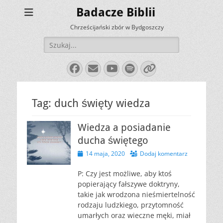
Badacze Biblii
Chrześcijański zbór w Bydgoszczy
Szukaj:
Facebook
E-
YouTube
Spotify
Link
mail
Tag:
duch święty wiedza
Wiedza a posiadanie
ducha świętego
Opublikowano
14 maja, 2020
Dodaj komentarz
P: Czy jest możliwe, aby ktoś
popierający fałszywe doktryny,
takie jak wrodzona nieśmiertelność
rodzaju ludzkiego, przytomność
umarłych oraz wieczne męki, miał