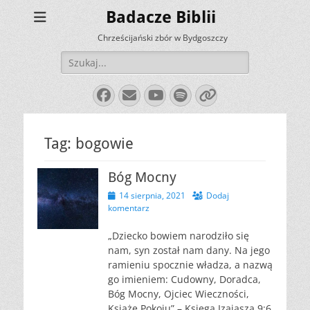
Badacze Biblii
Chrześcijański zbór w Bydgoszczy
Szukaj:
Facebook
E-
YouTube
Spotify
Link
mail
Tag:
bogowie
Bóg Mocny
Opublikowano
14 sierpnia, 2021
Dodaj
komentarz
„Dziecko bowiem narodziło się
nam, syn został nam dany. Na jego
ramieniu spocznie władza, a nazwą
go imieniem: Cudowny, Doradca,
Bóg Mocny, Ojciec Wieczności,
Książę Pokoju” – Księga Izajasza 9:6