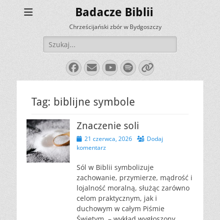
Badacze Biblii
Chrześcijański zbór w Bydgoszczy
Szukaj:
Facebook
E-
YouTube
Spotify
Link
mail
Tag:
biblijne symbole
Znaczenie soli
Opublikowano
21 czerwca, 2026
Dodaj
komentarz
Sól w Biblii symbolizuje
zachowanie, przymierze, mądrość i
lojalność moralną, służąc zarówno
celom praktycznym, jak i
duchowym w całym Piśmie
Świętym. – wykład wygłoszony