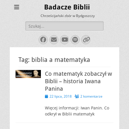
Badacze Biblii
Chrześcijański zbór w Bydgoszczy
Szukaj:
Facebook
E-
YouTube
Spotify
Link
mail
Tag:
biblia a matematyka
Co matematyk zobaczył w
Biblii – historia Iwana
Panina
Opublikowano
22 lipca, 2018
2 komentarze
Więcej informacji: Iwan Panin. Co
odkrył w Biblii matematyk