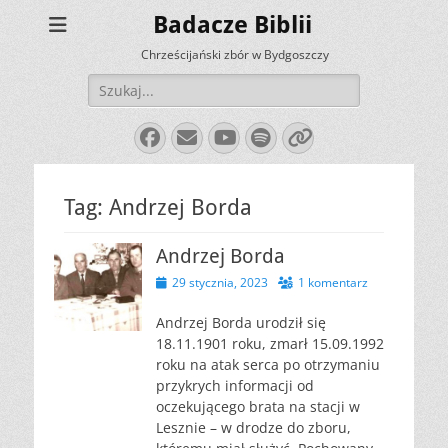
Badacze Biblii
Chrześcijański zbór w Bydgoszczy
Szukaj:
Facebook
E-
YouTube
Spotify
Link
mail
Tag:
Andrzej Borda
Andrzej Borda
Opublikowano
29 stycznia, 2023
1 komentarz
Andrzej Borda urodził się
18.11.1901 roku, zmarł 15.09.1992
roku na atak serca po otrzymaniu
przykrych informacji od
oczekującego brata na stacji w
Lesznie – w drodze do zboru,