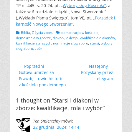
TP nr 445, s. 20-24, pt.
„Wybory sług Kościoła”
, a
także w 6 rozdziale książki „Nowe Stworzenie”
(„Wykłady Pisma Świętego”, tom VI), pt.
„Porządek i
karność Nowego Stworzenia”
.
Kategorii
Tagów
Biblia
,
Z życia zboru
demokracja w kościele
,
demokracja w zborze
,
diakoni
,
eklezja
,
kwalifikacje diakonów
,
kwalifikacje starszych
,
nominacje sług zboru
,
starsi
,
wybory
sług zboru
,
zbór
Nawigacja
← Poprzedni
Następny →
Poprzedni
Następny
Gotowi umrzeć za
Pozyskany przez
wpisu
wpis:
wpis:
Prawdę – dwie historie
telegram
z kościoła podziemnego
1 thought on “Starsi i diakoni w
zborze: kwalifikacje, rola i wybór”
Ten Śmiertelny
mówi:
22 grudnia, 2024: 14:14