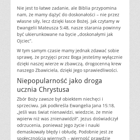
Nie jest to łatwe zadanie, ale Biblia przypomina
nam, że mamy dążyć do doskonałości – nie przez
własne siły, lecz dzięki łasce Bożej. Jak czytamy w
Ewangelii Mateusza 5:48, nasze starania powinny
być ukierunkowane na bycie „doskonałymi jak
Ojciec”.
W tym samym czasie mamy jednak zdawać sobie
sprawę, że przyjęci przez Boga jesteśmy wyłącznie
dzięki naszej wierze w zbawczą, drogocenną krew
naszego Zbawiciela, dzięki Jego sprawiedliwości.
Niepopularność jako droga
ucznia Chrystusa
Zbór Boży zawsze był obiektem niechęci i
sprzeciwu. Jak podkreśla Ewangelia Jana 15:18,
„Jeśli was świat nienawidzi, wiedzcie, że mnie
wpierw niż was znienawidził”. Jezus doświadczył
odrzucenia, ponieważ Jego życie i nauki
demaskowały błędy i obłudę. Podobnie jest ze
społecznością wiernych – wierność prawdzie