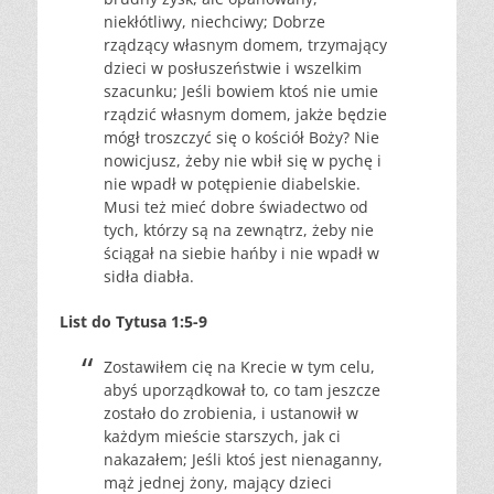
niekłótliwy, niechciwy; Dobrze
rządzący własnym domem, trzymający
dzieci w posłuszeństwie i wszelkim
szacunku; Jeśli bowiem ktoś nie umie
rządzić własnym domem, jakże będzie
mógł troszczyć się o kościół Boży? Nie
nowicjusz, żeby nie wbił się w pychę i
nie wpadł w potępienie diabelskie.
Musi też mieć dobre świadectwo od
tych, którzy są na zewnątrz, żeby nie
ściągał na siebie hańby i nie wpadł w
sidła diabła.
List do Tytusa 1:5-9
Zostawiłem cię na Krecie w tym celu,
abyś uporządkował to, co tam jeszcze
zostało do zrobienia, i ustanowił w
każdym mieście starszych, jak ci
nakazałem; Jeśli ktoś jest nienaganny,
mąż jednej żony, mający dzieci