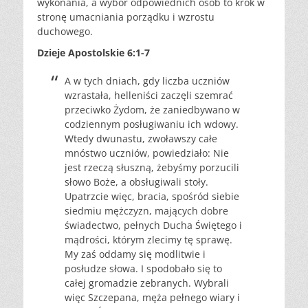
wykonania, a wybór odpowiednich osób to krok w
stronę umacniania porządku i wzrostu
duchowego.
Dzieje Apostolskie 6:1-7
A w tych dniach, gdy liczba uczniów
wzrastała, helleniści zaczęli szemrać
przeciwko Żydom, że zaniedbywano w
codziennym posługiwaniu ich wdowy.
Wtedy dwunastu, zwoławszy całe
mnóstwo uczniów, powiedziało: Nie
jest rzeczą słuszną, żebyśmy porzucili
słowo Boże, a obsługiwali stoły.
Upatrzcie więc, bracia, spośród siebie
siedmiu mężczyzn, mających dobre
świadectwo, pełnych Ducha Świętego i
mądrości, którym zlecimy tę sprawę.
My zaś oddamy się modlitwie i
posłudze słowa. I spodobało się to
całej gromadzie zebranych. Wybrali
więc Szczepana, męża pełnego wiary i