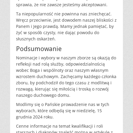
sprawia, że nie zawsze jesteśmy akceptowani.
Ta niepopularność nie powinna nas zniechęcać.
Wręcz przeciwnie, jest dowodem naszej bliskości z
Panem i Jego prawdą. Mamy jednak pamiętać, by
żyć w sposób czysty, nie dając powodu do
słusznych oskarżeń.
Podsumowanie
Nominacje i wybory w naszym zborze są okazją do
refleksji nad rolą służby, odpowiedzialnością
wobec Boga i wspólnoty oraz naszym własnym
wzrostem duchowym. Zachęcamy każdego członka
zboru, by podchodził do tego czasu z modlitwą i
rozwagą, kierując się miłością i troską o rozwój
naszego duchowego domu.
Modlimy się o Pańskie prowadzenie nas w tych
wyborach, które odbędą się w niedzielę, 15
grudnia 2024 roku.
Cenne informacje na temat kwalifikacji i roli
starszych i diakonów znaleźć można w artykule z