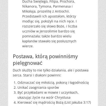
Ducha Świętego, Filipa, Prochora,
Nikanora, Tymona, Parmenasa i
Mikołaja, prozelitę z Antiochii.
Przedstawili ich apostołom, którzy
modląc się, położyli na nich ręce. I
rozszerzało się słowo Boże, i liczba
uczniów w Jerozolimie bardzo się
pomnażała; także bardzo wielu
kapłanów stawało się posłusznych
wierze.
Postawa, którą powinniśmy
pielęgnować
Duch służby to nie tylko działania, ale i postawa
serca. Starsi i diakoni powinni:
Odznaczać się miłością, pokorą i łagodnością
Unikać zaogniania sporów
Być przykładami w mowie i uczynkach,
ukazując życie na wzór Chrystusa
Kierować się mądrością Bożą (List Jakuba 3:17)