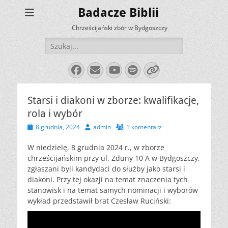
Badacze Biblii
Chrześcijański zbór w Bydgoszczy
Szukaj:
Facebook
E-
YouTube
Spotify
Link
mail
Starsi i diakoni w zborze: kwalifikacje,
rola i wybór
Opublikowano
Autor
8 grudnia, 2024
admin
1 komentarz
W niedzielę, 8 grudnia 2024 r., w zborze
chrześcijańskim przy ul. Zduny 10 A w Bydgoszczy,
zgłaszani byli kandydaci do służby jako starsi i
diakoni. Przy tej okazji na temat znaczenia tych
stanowisk i na temat samych nominacji i wyborów
wykład przedstawił brat Czesław Ruciński: