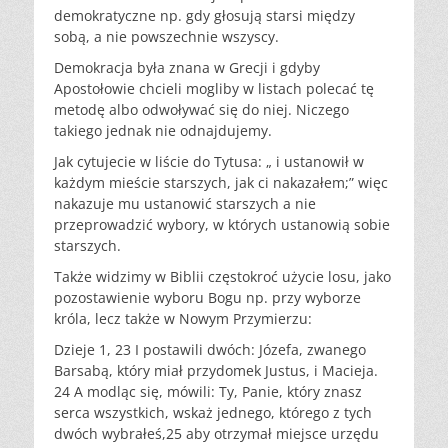
demokratyczne np. gdy głosują starsi między
sobą, a nie powszechnie wszyscy.
Demokracja była znana w Grecji i gdyby
Apostołowie chcieli mogliby w listach polecać tę
metodę albo odwoływać się do niej. Niczego
takiego jednak nie odnajdujemy.
Jak cytujecie w liście do Tytusa: „ i ustanowił w
każdym mieście starszych, jak ci nakazałem;” więc
nakazuje mu ustanowić starszych a nie
przeprowadzić wybory, w których ustanowią sobie
starszych.
Także widzimy w Biblii częstokroć użycie losu, jako
pozostawienie wyboru Bogu np. przy wyborze
króla, lecz także w Nowym Przymierzu:
Dzieje 1, 23 I postawili dwóch: Józefa, zwanego
Barsabą, który miał przydomek Justus, i Macieja.
24 A modląc się, mówili: Ty, Panie, który znasz
serca wszystkich, wskaż jednego, którego z tych
dwóch wybrałeś,25 aby otrzymał miejsce urzędu