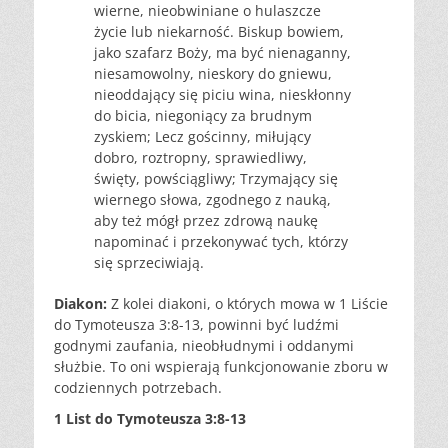
wierne, nieobwiniane o hulaszcze
życie lub niekarność. Biskup bowiem,
jako szafarz Boży, ma być nienaganny,
niesamowolny, nieskory do gniewu,
nieoddający się piciu wina, nieskłonny
do bicia, niegoniący za brudnym
zyskiem; Lecz gościnny, miłujący
dobro, roztropny, sprawiedliwy,
święty, powściągliwy; Trzymający się
wiernego słowa, zgodnego z nauką,
aby też mógł przez zdrową naukę
napominać i przekonywać tych, którzy
się sprzeciwiają.
Diakon:
Z kolei diakoni, o których mowa w 1 Liście
do Tymoteusza 3:8-13, powinni być ludźmi
godnymi zaufania, nieobłudnymi i oddanymi
służbie. To oni wspierają funkcjonowanie zboru w
codziennych potrzebach.
1 List do Tymoteusza 3:8-13