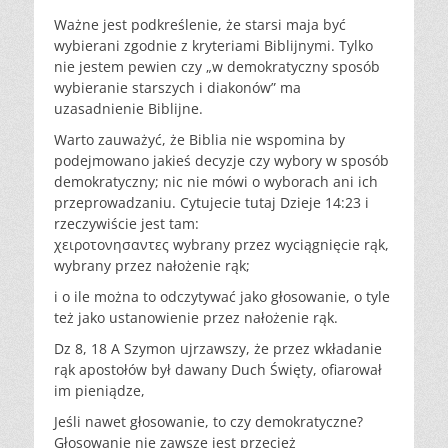
Ważne jest podkreślenie, że starsi maja być
wybierani zgodnie z kryteriami Biblijnymi. Tylko
nie jestem pewien czy „w demokratyczny sposób
wybieranie starszych i diakonów” ma
uzasadnienie Biblijne.
Warto zauważyć, że Biblia nie wspomina by
podejmowano jakieś decyzje czy wybory w sposób
demokratyczny; nic nie mówi o wyborach ani ich
przeprowadzaniu. Cytujecie tutaj Dzieje 14:23 i
rzeczywiście jest tam:
χειροτονησαντες wybrany przez wyciągnięcie rąk,
wybrany przez nałożenie rąk;
i o ile można to odczytywać jako głosowanie, o tyle
też jako ustanowienie przez nałożenie rąk.
Dz 8, 18 A Szymon ujrzawszy, że przez wkładanie
rąk apostołów był dawany Duch Święty, ofiarował
im pieniądze,
Jeśli nawet głosowanie, to czy demokratyczne?
Głosowanie nie zawsze jest przecież