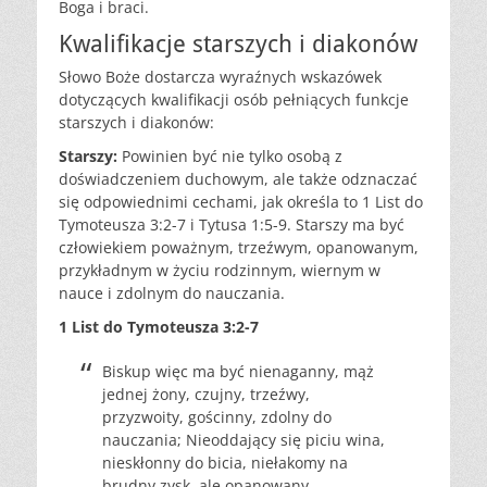
Boga i braci.
Kwalifikacje starszych i diakonów
Słowo Boże dostarcza wyraźnych wskazówek
dotyczących kwalifikacji osób pełniących funkcje
starszych i diakonów:
Starszy:
Powinien być nie tylko osobą z
doświadczeniem duchowym, ale także odznaczać
się odpowiednimi cechami, jak określa to 1 List do
Tymoteusza 3:2-7 i Tytusa 1:5-9. Starszy ma być
człowiekiem poważnym, trzeźwym, opanowanym,
przykładnym w życiu rodzinnym, wiernym w
nauce i zdolnym do nauczania.
1 List do Tymoteusza 3:2-7
Biskup więc ma być nienaganny, mąż
jednej żony, czujny, trzeźwy,
przyzwoity, gościnny, zdolny do
nauczania; Nieoddający się piciu wina,
nieskłonny do bicia, niełakomy na
brudny zysk, ale opanowany,