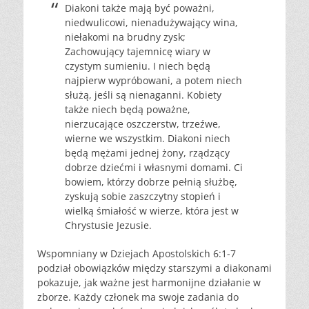
Diakoni także mają być poważni,
niedwulicowi, nienadużywający wina,
niełakomi na brudny zysk;
Zachowujący tajemnicę wiary w
czystym sumieniu. I niech będą
najpierw wypróbowani, a potem niech
służą, jeśli są nienaganni. Kobiety
także niech będą poważne,
nierzucające oszczerstw, trzeźwe,
wierne we wszystkim. Diakoni niech
będą mężami jednej żony, rządzący
dobrze dziećmi i własnymi domami. Ci
bowiem, którzy dobrze pełnią służbę,
zyskują sobie zaszczytny stopień i
wielką śmiałość w wierze, która jest w
Chrystusie Jezusie.
Wspomniany w Dziejach Apostolskich 6:1-7
podział obowiązków między starszymi a diakonami
pokazuje, jak ważne jest harmonijne działanie w
zborze. Każdy członek ma swoje zadania do