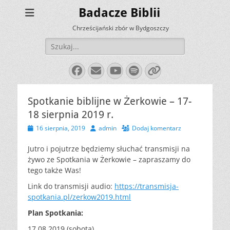
Badacze Biblii
Chrześcijański zbór w Bydgoszczy
Szukaj:
Facebook
E-
YouTube
Spotify
Link
mail
Spotkanie biblijne w Żerkowie – 17-
18 sierpnia 2019 r.
Opublikowano
Autor
16 sierpnia, 2019
admin
Dodaj komentarz
Jutro i pojutrze będziemy słuchać transmisji na
żywo ze Spotkania w Żerkowie – zapraszamy do
tego także Was!
Link do transmisji audio:
https://transmisja-
spotkania.pl/zerkow2019.html
Plan Spotkania:
17.08.2019 (sobota)