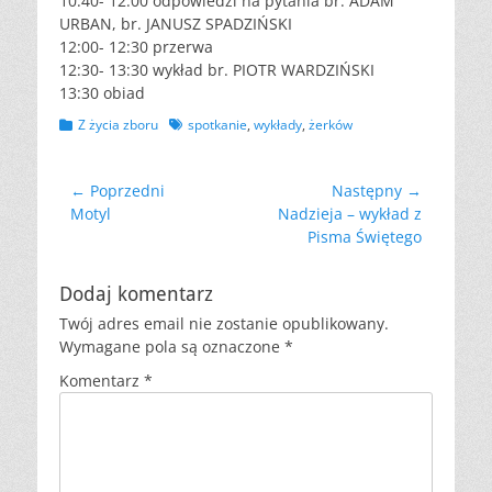
10:40- 12:00 odpowiedzi na pytania br. ADAM
URBAN, br. JANUSZ SPADZIŃSKI
12:00- 12:30 przerwa
12:30- 13:30 wykład br. PIOTR WARDZIŃSKI
13:30 obiad
Kategorii
Tagów
Z życia zboru
spotkanie
,
wykłady
,
żerków
Nawigacja
← Poprzedni
Następny →
Poprzedni
Następny
Motyl
Nadzieja – wykład z
wpisu
wpis:
wpis:
Pisma Świętego
Dodaj komentarz
Twój adres email nie zostanie opublikowany.
Wymagane pola są oznaczone
*
Komentarz
*