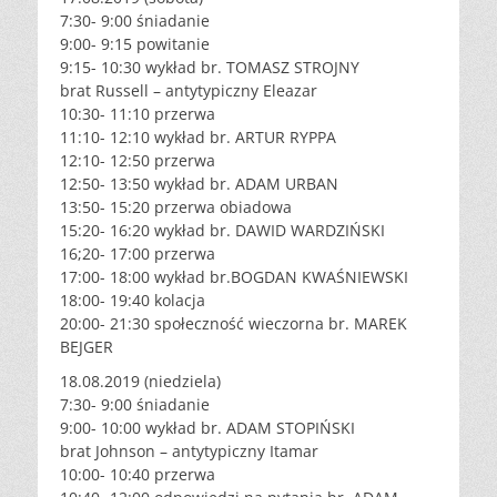
7:30- 9:00 śniadanie
9:00- 9:15 powitanie
9:15- 10:30 wykład br. TOMASZ STROJNY
brat Russell – antytypiczny Eleazar
10:30- 11:10 przerwa
11:10- 12:10 wykład br. ARTUR RYPPA
12:10- 12:50 przerwa
12:50- 13:50 wykład br. ADAM URBAN
13:50- 15:20 przerwa obiadowa
15:20- 16:20 wykład br. DAWID WARDZIŃSKI
16;20- 17:00 przerwa
17:00- 18:00 wykład br.BOGDAN KWAŚNIEWSKI
18:00- 19:40 kolacja
20:00- 21:30 społeczność wieczorna br. MAREK
BEJGER
18.08.2019 (niedziela)
7:30- 9:00 śniadanie
9:00- 10:00 wykład br. ADAM STOPIŃSKI
brat Johnson – antytypiczny Itamar
10:00- 10:40 przerwa