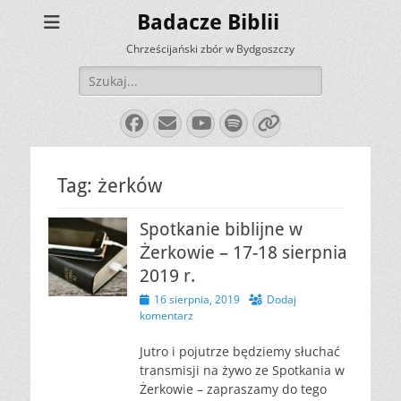
Badacze Biblii
Chrześcijański zbór w Bydgoszczy
Szukaj:
Facebook
E-
YouTube
Spotify
Link
mail
Tag:
żerków
Spotkanie biblijne w
Żerkowie – 17-18 sierpnia
2019 r.
Opublikowano
16 sierpnia, 2019
Dodaj
komentarz
Jutro i pojutrze będziemy słuchać
transmisji na żywo ze Spotkania w
Żerkowie – zapraszamy do tego