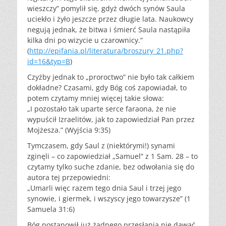
wieszczy” pomylił się, gdyż dwóch synów Saula
uciekło i żyło jeszcze przez długie lata. Naukowcy
negują jednak, że bitwa i śmierć Saula nastąpiła
kilka dni po wizycie u czarownicy.”
(
http://epifania.pl/literatura/broszury_21.php?
id=16&typ=B
)
Czyżby jednak to „proroctwo” nie było tak całkiem
dokładne? Czasami, gdy Bóg coś zapowiadał, to
potem czytamy mniej więcej takie słowa:
„I pozostało tak uparte serce faraona, że nie
wypuścił Izraelitów, jak to zapowiedział Pan przez
Mojżesza.” (Wyjścia 9:35)
Tymczasem, gdy Saul z (niektórymi!) synami
zginęli – co zapowiedział „Samuel” z 1 Sam. 28 – to
czytamy tylko suche zdanie, bez odwołania się do
autora tej przepowiedni:
„Umarli więc razem tego dnia Saul i trzej jego
synowie, i giermek, i wszyscy jego towarzysze” (1
Samuela 31:6)
Bóg postanowił już żadnego przesłania nie dawać