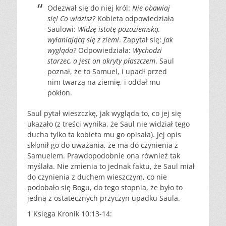
Odezwał się do niej król:
Nie obawiaj
się! Co widzisz?
Kobieta odpowiedziała
Saulowi:
Widzę istotę pozaziemską,
wyłaniającą się z ziemi
. Zapytał się:
Jak
wygląda?
Odpowiedziała:
Wychodzi
starzec, a jest on okryty płaszczem
. Saul
poznał, że to Samuel, i upadł przed
nim twarzą na ziemię, i oddał mu
pokłon.
Saul pytał wieszczkę, jak wygląda to, co jej się
ukazało (z treści wynika, że Saul nie widział tego
ducha tylko ta kobieta mu go opisała). Jej opis
skłonił go do uważania, że ma do czynienia z
Samuelem. Prawdopodobnie ona również tak
myślała. Nie zmienia to jednak faktu, że Saul miał
do czynienia z duchem wieszczym, co nie
podobało się Bogu, do tego stopnia, że było to
jedną z ostatecznych przyczyn upadku Saula.
1 Księga Kronik 10:13-14: