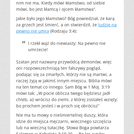
nim nie ma. Kiedy mówi kłamstwo, od siebie
mówi, bo jest kłamcą i ojcem kłamstwa”.
Jakie było jego kłamstwo? Bóg powiedział, że karą
za grzech jest śmierć, a on stwierdził, że
ludzie na
pewno nie umrą
(Rodzaju 3:4):
I rzekł wąż do niewiasty: Na pewno nie
umrzecie!
Szatan jest nazwany przywódcą demonów, więc
oni rozpowszechniają ten fałszywy pogląd,
podając się za zmarłych, którzy nie są martwi, a
raczej żyją w jakimś innym miejscu. Biblia mówi
na ten temat co innego. Sam Bóg w 1 Moj. 3:19
mówi tak: „W pocie oblicza twego będziesz jadł
chleb, aż wrócisz do ziemi, z której zostałeś wzięty;
bo prochem jesteś i w proch się obrócisz”
Nie ma tu mowy o nieśmiertelnej duszy, która
idzie do miejsca męczarni, wiecznego szczęścia
lub na wieczną tułaczkę. Słowa Boga powtarza
Salomon w Koheleta 3:19,20 – „Bo los synów