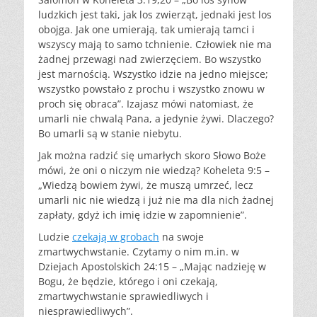
ludzkich jest taki, jak los zwierząt, jednaki jest los
obojga. Jak one umierają, tak umierają tamci i
wszyscy mają to samo tchnienie. Człowiek nie ma
żadnej przewagi nad zwierzęciem. Bo wszystko
jest marnością. Wszystko idzie na jedno miejsce;
wszystko powstało z prochu i wszystko znowu w
proch się obraca”. Izajasz mówi natomiast, że
umarli nie chwalą Pana, a jedynie żywi. Dlaczego?
Bo umarli są w stanie niebytu.
Jak można radzić się umarłych skoro Słowo Boże
mówi, że oni o niczym nie wiedzą? Koheleta 9:5 –
„Wiedzą bowiem żywi, że muszą umrzeć, lecz
umarli nic nie wiedzą i już nie ma dla nich żadnej
zapłaty, gdyż ich imię idzie w zapomnienie”.
Ludzie
czekają w grobach
na swoje
zmartwychwstanie. Czytamy o nim m.in. w
Dziejach Apostolskich 24:15 – „Mając nadzieję w
Bogu, że będzie, którego i oni czekają,
zmartwychwstanie sprawiedliwych i
niesprawiedliwych”.