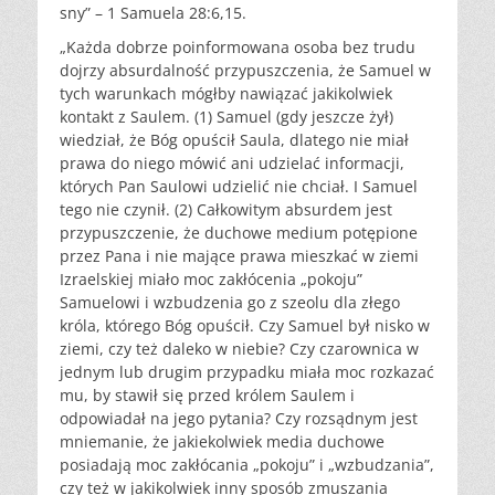
sny” – 1 Samuela 28:6,15.
„Każda dobrze poinformowana osoba bez trudu
dojrzy absurdalność przypuszczenia, że Samuel w
tych warunkach mógłby nawiązać jakikolwiek
kontakt z Saulem. (1) Samuel (gdy jeszcze żył)
wiedział, że Bóg opuścił Saula, dlatego nie miał
prawa do niego mówić ani udzielać informacji,
których Pan Saulowi udzielić nie chciał. I Samuel
tego nie czynił. (2) Całkowitym absurdem jest
przypuszczenie, że duchowe medium potępione
przez Pana i nie mające prawa mieszkać w ziemi
Izraelskiej miało moc zakłócenia „pokoju”
Samuelowi i wzbudzenia go z szeolu dla złego
króla, którego Bóg opuścił. Czy Samuel był nisko w
ziemi, czy też daleko w niebie? Czy czarownica w
jednym lub drugim przypadku miała moc rozkazać
mu, by stawił się przed królem Saulem i
odpowiadał na jego pytania? Czy rozsądnym jest
mniemanie, że jakiekolwiek media duchowe
posiadają moc zakłócania „pokoju” i „wzbudzania”,
czy też w jakikolwiek inny sposób zmuszania