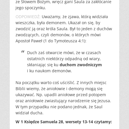
ze Słowem Bożym, wręcz gani Saula za zakłócanie
jego spoczynku.
ODPOWIEDŹ:
Uważamy, że zjawa, którą widziała
wieszczka, była demonem. Ukazał on się, by
zwodzić ją oraz króla Saula. Był to jeden z duchów
zwodzących, czyli demonów, o których mówi
Apostoł Paweł (1 do Tymoteusza 4:1):
Duch zaś otwarcie mówi, że w czasach
ostatnich niektórzy odpadną od wiary,
skłaniając się ku
duchom zwodniczym
i ku naukom demonów.
Na początku warto coś uściślić. Z innych miejsc
Biblii wiemy, że aniołowie i demony mogą się
ukazywać. Np. upadli aniołowe przed potopem
oraz aniołowie zwiastujący narodzenie się Jezusa.
W tym przypadku nie podano jednak, że Saul
widział ducha.
W 1 Księdze Samuela 28, wersety 13-14 czytamy: