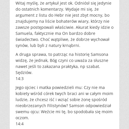
Witaj myślę, że artykuł jest ok. Odniósł się jedynie
do ostatnich komentarzy. Wydaje mi się, że
argument z listu do Hebr nie jest zbyt mocny, bo
znajdujemy na liście bohaterów wiary, którzy nie
zawsze postępowali właściwie. Akurat kiedy idzie o
Samuela, faktycznie ma On bardzo dobre
świadectwo. Choć wątpliwe, że dobrze wychował
synów, lub byli z natury krnąbrni.
A druga sprawa, to patrząc na historię Samsona
widzę, że jednak, Bóg czyni co uważa za słuszne
nawet jeśli to zakazana praktyka, np szabat.
Sędziów.
14:3
Jego ojciec i matka powiedzieli mu: Czy nie ma
kobiety wśród córek twych braci ani w całym moim
ludzie, że chcesz iść i wziąć sobie żonę spośród
nieobrzezanych Filistynów? Samson odpowiedział
swemu ojcu: Weźcie mi tę, bo spodobała się moim
oczom.
14:4