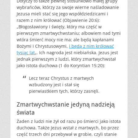
Dotyczy to także pewnej stosunkowo małej grupy
wybrańców, którzy za swoje wierne naśladowanie
Jezusa mieli stać się jego współdziedzicami i
razem z nim królować (Objawienie 20:6):
„Błogosławiony i święty, który ma część w
pierwszym zmartwychwstaniu; albowiem nad tymi
wtóra śmierć mocy nie ma; ale będą kapłanami
Bożymi i Chrystusowymi,
i będą z nim królować
tysiąc lat
„. Ich nagroda jest niebiańska. Jezus jest
jednak pierwszym z ludzi, który zmartwychwstał
jako istota duchowa (1 do Koryntian 15:20):
Lecz teraz Chrystus z martwych
wzbudzony jest i stał się
pierwiastkiem tych, którzy zasnęli.
Zmartwychwstanie jedyną nadzieją
świata
Żaden z ludzi nie żył od razu po śmierci jako istota
duchowa. Także Jezus wstał z martwych, bo przez
część trzech dni przebywał w grobie, czyli stanie