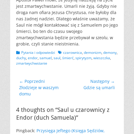
jest zmartwychwstanie. Umarli nie żyją. Gdyby nie
droga nam ofiara Jezusa Chrystusa, nie byłoby dla
nas żadnej nadziei. Dlatego właśnie uważamy, że
Saul nie mógł kontaktować się z Samuelem po jego
śmierci, bo ten do czasu swojego
zmartwychwstania będzie przebywał w
szeolu
, w
grobie, czyli stanie nieistnienia.
Kategorii
Tagów
Pytania i odpowiedzi
czarownica
,
demonizm
,
demony
,
duchy
,
endor
,
samuel
,
saul
,
śmierć
,
spirytyzm
,
wieszczka
,
zmartwychwstanie
Nawigacja
← Poprzedni
Następny →
Poprzedni
Następny
Złodzieje w waszym
Gdzie są umarli
wpisu
wpis:
wpis:
domu
4 thoughts on “Saul u czarownicy z
Endor (duch Samuela)”
Pingback:
Przysięga Jeftego (Księga Sędziów,