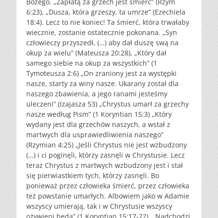
Bożego. „Zapłatą za grzech jest śmierć” (Rzym
6:23), „Dusza, która grzeszy, ta umrze” (Ezechiela
18:4). Lecz to nie koniec! Ta śmierć, która trwałaby
wiecznie, zostanie ostatecznie pokonana. „Syn
człowieczy przyszedł, (…) aby dał duszę swą na
okup za wielu” (Mateusza 20:28), „Który dał
samego siebie na okup za wszystkich” (1
Tymoteusza 2:6) „On zraniony jest za występki
nasze, starty za winy nasze. Ukarany został dla
naszego zbawienia, a jego ranami jesteśmy
uleczeni” (Izajasza 53) „Chrystus umarł za grzechy
nasze według Pism” (1 Koryntian 15:3) „Który
wydany jest dla grzechów naszych, a wstał z
martwych dla usprawiedliwienia naszego”
(Rzymian 4:25) „Jeśli Chrystus nie jest wzbudzony
(…) i ci poginęli, którzy zasnęli w Chrystusie. Lecz
teraz Chrystus z martwych wzbudzony jest i stał
się pierwiastkiem tych, którzy zasnęli. Bo
ponieważ przez człowieka śmierć, przez człowieka
też powstanie umarłych. Albowiem jako w Adamie
wszyscy umierają, tak i w Chrystusie wszyscy
ożywieni będą” (1 Koryntian 15:17-22). „Nadchodzi