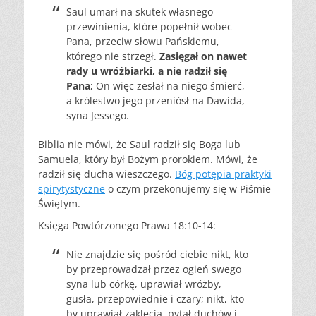
Saul umarł na skutek własnego
przewinienia, które popełnił wobec
Pana, przeciw słowu Pańskiemu,
którego nie strzegł.
Zasięgał on nawet
rady u wróżbiarki, a nie radził się
Pana
; On więc zesłał na niego śmierć,
a królestwo jego przeniósł na Dawida,
syna Jessego.
Biblia nie mówi, że Saul radził się Boga lub
Samuela, który był Bożym prorokiem. Mówi, że
radził się ducha wieszczego.
Bóg potępia praktyki
spirytystyczne
o czym przekonujemy się w Piśmie
Świętym.
Księga Powtórzonego Prawa 18:10-14:
Nie znajdzie się pośród ciebie nikt, kto
by przeprowadzał przez ogień swego
syna lub córkę, uprawiał wróżby,
gusła, przepowiednie i czary; nikt, kto
by uprawiał zaklęcia, pytał duchów i