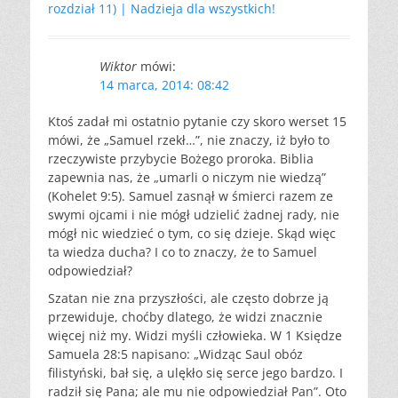
rozdział 11) | Nadzieja dla wszystkich!
Wiktor
mówi:
14 marca, 2014: 08:42
Ktoś zadał mi ostatnio pytanie czy skoro werset 15
mówi, że „Samuel rzekł…”, nie znaczy, iż było to
rzeczywiste przybycie Bożego proroka. Biblia
zapewnia nas, że „umarli o niczym nie wiedzą”
(Kohelet 9:5). Samuel zasnął w śmierci razem ze
swymi ojcami i nie mógł udzielić żadnej rady, nie
mógł nic wiedzieć o tym, co się dzieje. Skąd więc
ta wiedza ducha? I co to znaczy, że to Samuel
odpowiedział?
Szatan nie zna przyszłości, ale często dobrze ją
przewiduje, choćby dlatego, że widzi znacznie
więcej niż my. Widzi myśli człowieka. W 1 Księdze
Samuela 28:5 napisano: „Widząc Saul obóz
filistyński, bał się, a ulękło się serce jego bardzo. I
radził się Pana; ale mu nie odpowiedział Pan”. Oto