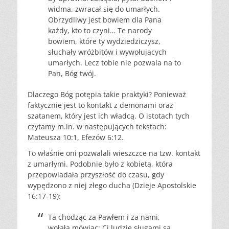
widma, zwracał się do umarłych.
Obrzydliwy jest bowiem dla Pana
każdy, kto to czyni… Te narody
bowiem, które ty wydziedziczysz,
słuchały wróżbitów i wywołujących
umarłych. Lecz tobie nie pozwala na to
Pan, Bóg twój.
Dlaczego Bóg potępia takie praktyki? Ponieważ
faktycznie jest to kontakt z demonami oraz
szatanem, który jest ich władcą. O istotach tych
czytamy m.in. w następujących tekstach:
Mateusza 10:1, Efezów 6:12.
To właśnie oni pozwalali wieszczce na tzw. kontakt
z umarłymi. Podobnie było z kobietą, która
przepowiadała przyszłość do czasu, gdy
wypędzono z niej złego ducha (Dzieje Apostolskie
16:17-19):
Ta chodząc za Pawłem i za nami,
wołała mówiąc: Ci ludzie sługami są