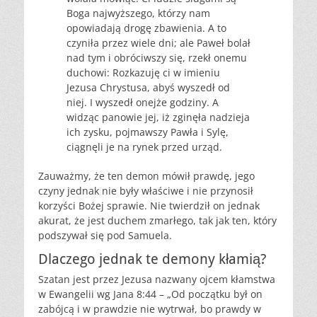
Boga najwyższego, którzy nam
opowiadają drogę zbawienia. A to
czyniła przez wiele dni; ale Paweł bolał
nad tym i obróciwszy się, rzekł onemu
duchowi: Rozkazuję ci w imieniu
Jezusa Chrystusa, abyś wyszedł od
niej. I wyszedł onejże godziny. A
widząc panowie jej, iż zginęła nadzieja
ich zysku, pojmawszy Pawła i Sylę,
ciągnęli je na rynek przed urząd.
Zauważmy, że ten demon mówił prawdę, jego
czyny jednak nie były właściwe i nie przynosił
korzyści Bożej sprawie. Nie twierdził on jednak
akurat, że jest duchem zmarłego, tak jak ten, który
podszywał się pod Samuela.
Dlaczego jednak te demony kłamią?
Szatan jest przez Jezusa nazwany ojcem kłamstwa
w Ewangelii wg Jana 8:44 – „Od początku był on
zabójcą i w prawdzie nie wytrwał, bo prawdy w