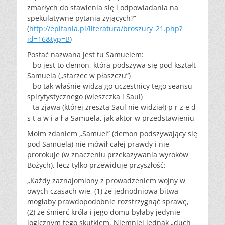
zmarłych do stawienia się i odpowiadania na
spekulatywne pytania żyjących?”
(
http://epifania.pl/literatura/broszury_21.php?
id=16&typ=B
)
Postać nazwana jest tu Samuelem:
– bo jest to demon, która podszywa się pod kształt
Samuela („starzec w płaszczu”)
– bo tak właśnie widzą go uczestnicy tego seansu
spirytystycznego (wieszczka i Saul)
– ta zjawa (której zresztą Saul nie widział) p r z e d
s t a w i a ł a Samuela, jak aktor w przedstawieniu
Moim zdaniem „Samuel” (demon podszywający się
pod Samuela) nie mówił całej prawdy i nie
prorokuje (w znaczeniu przekazywania wyroków
Bożych), lecz tylko przewiduje przyszłość:
„Każdy zaznajomiony z prowadzeniem wojny w
owych czasach wie, (1) że jednodniowa bitwa
mogłaby prawdopodobnie rozstrzygnąć sprawę,
(2) że śmierć króla i jego domu byłaby jedynie
logicznym tego skutkiem. Niemniej jednak „duch