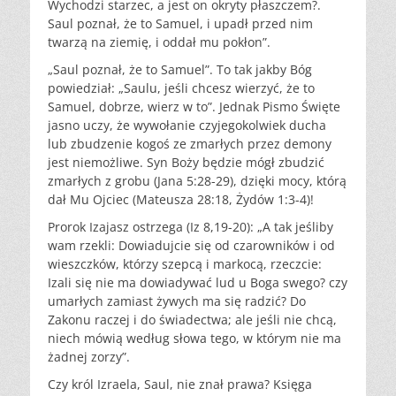
Wychodzi starzec, a jest on okryty płaszczem?.
Saul poznał, że to Samuel, i upadł przed nim
twarzą na ziemię, i oddał mu pokłon”.
„Saul poznał, że to Samuel”. To tak jakby Bóg
powiedział: „Saulu, jeśli chcesz wierzyć, że to
Samuel, dobrze, wierz w to”. Jednak Pismo Święte
jasno uczy, że wywołanie czyjegokolwiek ducha
lub zbudzenie kogoś ze zmarłych przez demony
jest niemożliwe. Syn Boży będzie mógł zbudzić
zmarłych z grobu (Jana 5:28-29), dzięki mocy, którą
dał Mu Ojciec (Mateusza 28:18, Żydów 1:3-4)!
Prorok Izajasz ostrzega (Iz 8,19-20): „A tak jeśliby
wam rzekli: Dowiadujcie się od czarowników i od
wieszczków, którzy szepcą i markocą, rzeczcie:
Izali się nie ma dowiadywać lud u Boga swego? czy
umarłych zamiast żywych ma się radzić? Do
Zakonu raczej i do świadectwa; ale jeśli nie chcą,
niech mówią według słowa tego, w którym nie ma
żadnej zorzy”.
Czy król Izraela, Saul, nie znał prawa? Księga