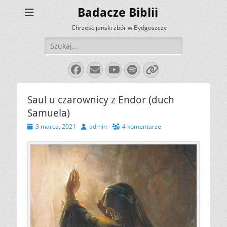
Badacze Biblii
Chrześcijański zbór w Bydgoszczy
Szukaj:
Facebook
E-
YouTube
Spotify
Link
mail
Saul u czarownicy z Endor (duch
Samuela)
Opublikowano
Autor
3 marca, 2021
admin
4 komentarze