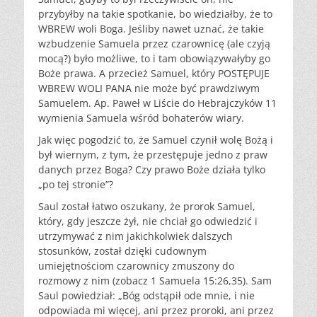
przybyłby na takie spotkanie, bo wiedziałby, że to
WBREW woli Boga. Jeśliby nawet uznać, że takie
wzbudzenie Samuela przez czarownicę (ale czyją
mocą?) było możliwe, to i tam obowiązywałyby go
Boże prawa. A przecież Samuel, który POSTĘPUJE
WBREW WOLI PANA nie może być prawdziwym
Samuelem. Ap. Paweł w Liście do Hebrajczyków 11
wymienia Samuela wśród bohaterów wiary.
Jak więc pogodzić to, że Samuel czynił wolę Bożą i
był wiernym, z tym, że przestępuje jedno z praw
danych przez Boga? Czy prawo Boże działa tylko
„po tej stronie”?
Saul został łatwo oszukany, że prorok Samuel,
który, gdy jeszcze żył, nie chciał go odwiedzić i
utrzymywać z nim jakichkolwiek dalszych
stosunków, został dzięki cudownym
umiejętnościom czarownicy zmuszony do
rozmowy z nim (zobacz 1 Samuela 15:26,35). Sam
Saul powiedział: „Bóg odstąpił ode mnie, i nie
odpowiada mi więcej, ani przez proroki, ani przez