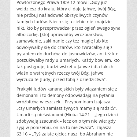
Powtórzonego Prawa 18:9-12 mówi: „Gdy już
wejdziesz do kraju, który ci daje Jahwe, twój Bóg,
nie próbuj naśladować obrzydliwych czynów
tamtych ludów. Niech się u ciebie nie znajdzie
nikt, kto by przeprowadzał przez ogień swego syna
albo córkę, [kto] uprawiałby wróżbiarstwo,
zamawianie, zaklinanie czy też magię lub kto
odwoływałby się do czarów, kto zwracałby się z
pytaniem do duchów, do jasnowidzów, ani też kto
poszukiwałby rady u umarłych. Każdy bowiem, kto
tak postępuje, budzi wstręt u Jahwe i dla takich
właśnie wstrętnych rzeczy twój Bóg, Jahwe
wyrzuca te [ludy] przed tobą z dziedzictwa”.
Praktyki ludów kananejskich były wiązaniem się z
demonami i to demony odpowiadają na pytania
wróżbitów, wieszczek… Przypominam Izajasza:
„czy umarłych zamiast żywych mamy się radzić?”.
Umarli są nieświadomi (Hioba 14:21 – „Jego dzieci
zdobywają szacunek – lecz on o tym nie wie; gdy
żyją w poniżeniu, on na to nie zważa”, Izajasza
63:16 – „Tyś zaiste ojciec nasz: bo Abraham nie