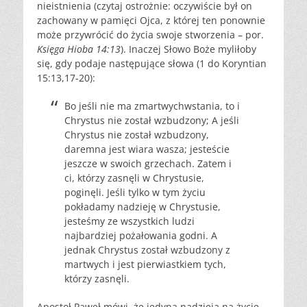
nieistnienia (czytaj ostrożnie: oczywiście był on
zachowany w pamięci Ojca, z której ten ponownie
może przywrócić do życia swoje stworzenia – por.
Księga Hioba 14:13
). Inaczej Słowo Boże myliłoby
się, gdy podaje następujące słowa (1 do Koryntian
15:13,17-20):
Bo jeśli nie ma zmartwychwstania, to i
Chrystus nie został wzbudzony; A jeśli
Chrystus nie został wzbudzony,
daremna jest wiara wasza; jesteście
jeszcze w swoich grzechach. Zatem i
ci, którzy zasnęli w Chrystusie,
poginęli. Jeśli tylko w tym życiu
pokładamy nadzieję w Chrystusie,
jesteśmy ze wszystkich ludzi
najbardziej pożałowania godni. A
jednak Chrystus został wzbudzony z
martwych i jest pierwiastkiem tych,
którzy zasnęli.
Apostoł Paweł mówi, że jedyną nadzieją na życie