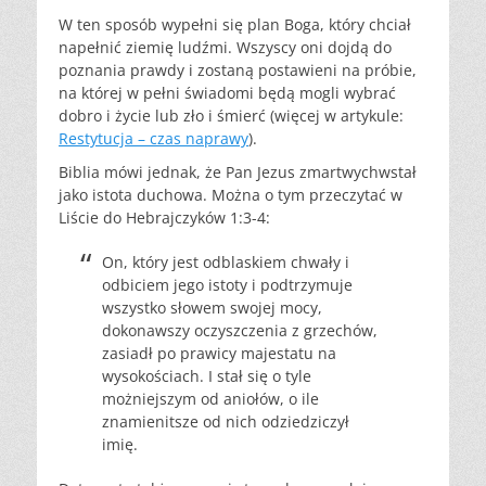
W ten sposób wypełni się plan Boga, który chciał
napełnić ziemię ludźmi. Wszyscy oni dojdą do
poznania prawdy i zostaną postawieni na próbie,
na której w pełni świadomi będą mogli wybrać
dobro i życie lub zło i śmierć (więcej w artykule:
Restytucja – czas naprawy
).
Biblia mówi jednak, że Pan Jezus zmartwychwstał
jako istota duchowa. Można o tym przeczytać w
Liście do Hebrajczyków 1:3-4:
On, który jest odblaskiem chwały i
odbiciem jego istoty i podtrzymuje
wszystko słowem swojej mocy,
dokonawszy oczyszczenia z grzechów,
zasiadł po prawicy majestatu na
wysokościach. I stał się o tyle
możniejszym od aniołów, o ile
znamienitsze od nich odziedziczył
imię.