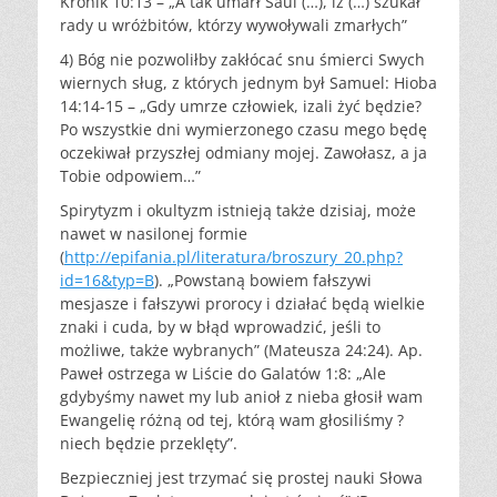
Kronik 10:13 – „A tak umarł Saul (…), iż (…) szukał
rady u wróżbitów, którzy wywoływali zmarłych”
4) Bóg nie pozwoliłby zakłócać snu śmierci Swych
wiernych sług, z których jednym był Samuel: Hioba
14:14-15 – „Gdy umrze człowiek, izali żyć będzie?
Po wszystkie dni wymierzonego czasu mego będę
oczekiwał przyszłej odmiany mojej. Zawołasz, a ja
Tobie odpowiem…”
Spirytyzm i okultyzm istnieją także dzisiaj, może
nawet w nasilonej formie
(
http://epifania.pl/literatura/broszury_20.php?
id=16&typ=B
). „Powstaną bowiem fałszywi
mesjasze i fałszywi prorocy i działać będą wielkie
znaki i cuda, by w błąd wprowadzić, jeśli to
możliwe, także wybranych” (Mateusza 24:24). Ap.
Paweł ostrzega w Liście do Galatów 1:8: „Ale
gdybyśmy nawet my lub anioł z nieba głosił wam
Ewangelię różną od tej, którą wam głosiliśmy ?
niech będzie przeklęty”.
Bezpieczniej jest trzymać się prostej nauki Słowa