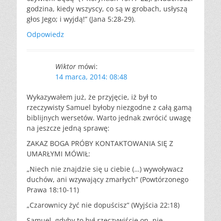
godzina, kiedy wszyscy, co są w grobach, usłyszą
głos Jego; i wyjdą!” (Jana 5:28-29).
Odpowiedz
Wiktor
mówi:
14 marca, 2014: 08:48
Wykazywałem już, że przyjęcie, iż był to
rzeczywisty Samuel byłoby niezgodne z całą gamą
biblijnych wersetów. Warto jednak zwrócić uwagę
na jeszcze jedną sprawę:
ZAKAZ BOGA PRÓBY KONTAKTOWANIA SIĘ Z
UMARŁYMI MÓWIŁ:
„Niech nie znajdzie się u ciebie (…) wywoływacz
duchów, ani wzywający zmarłych” (Powtórzonego
Prawa 18:10-11)
„Czarownicy żyć nie dopuścisz” (Wyjścia 22:18)
Samuel, gdyby to był rzeczywiście on, nie