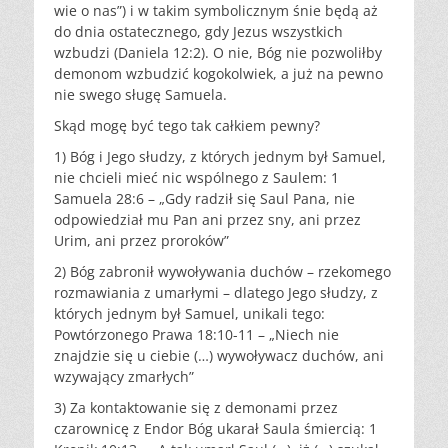
wie o nas”) i w takim symbolicznym śnie będą aż
do dnia ostatecznego, gdy Jezus wszystkich
wzbudzi (Daniela 12:2). O nie, Bóg nie pozwoliłby
demonom wzbudzić kogokolwiek, a już na pewno
nie swego sługę Samuela.
Skąd mogę być tego tak całkiem pewny?
1) Bóg i Jego słudzy, z których jednym był Samuel,
nie chcieli mieć nic wspólnego z Saulem: 1
Samuela 28:6 – „Gdy radził się Saul Pana, nie
odpowiedział mu Pan ani przez sny, ani przez
Urim, ani przez proroków”
2) Bóg zabronił wywoływania duchów – rzekomego
rozmawiania z umarłymi – dlatego Jego słudzy, z
których jednym był Samuel, unikali tego:
Powtórzonego Prawa 18:10-11 – „Niech nie
znajdzie się u ciebie (…) wywoływacz duchów, ani
wzywający zmarłych”
3) Za kontaktowanie się z demonami przez
czarownicę z Endor Bóg ukarał Saula śmiercią: 1