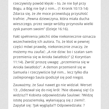
rzeczywisty powód klęski – to, że nie był przy
Bogu, a Bóg nie był z nim… (1 Kronik 10:13-14)
Zdarza się, że złe moce przewidują przyszłość
trafnie: „Pewna dziewczyna, która miała ducha
wieszczego, przez swoje wróżby przynosiła wielki
zysk panom swoim” (Dzieje 16:16).
Fakt spełnienia jakichś słów niekoniecznie oznacza
wszechwiedzę ich autora. To, że ktoś w pewnej
części mówi prawdę, niekoniecznie znaczy, że
możemy mu zaufać: „A nie dziw: bo i szatan sam
przemienia się w Anioła światłości” (2 Koryntian
11:14). Zwróć proszę uwagę: „przemienia się w
Anioła światłości”. A demon przemienił się w
Samuela i rzeczywiście był nim… lecz tylko dla
zaślepionego Saula (podszył się pod niego).
Zauważmy, że Saul nawet go nie widział. Werset
13: „Odezwał się do niej król: ?Nie obawiaj się! Co
widzisz?? Kobieta odpowiedziała Saulowi: ?Widzę
istotę pozaziemską, wyłaniającą się z ziemi?.
Zapytał się: ?Jak wygląda?? Odpowiedziała: ?