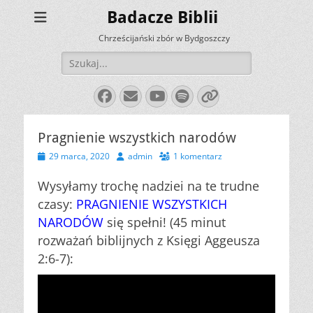
Badacze Biblii
Chrześcijański zbór w Bydgoszczy
Szukaj:
Facebook
E-
YouTube
Spotify
Link
mail
Pragnienie wszystkich narodów
Opublikowano
Autor
29 marca, 2020
admin
1 komentarz
Wysyłamy trochę nadziei na te trudne
czasy:
PRAGNIENIE WSZYSTKICH
NARODÓW
się spełni! (45 minut
rozważań biblijnych z Księgi Aggeusza
2:6-7):