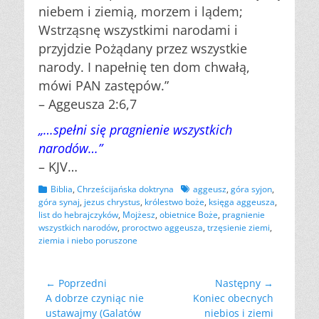
niebem i ziemią, morzem i lądem;
Wstrząsnę wszystkimi narodami i
przyjdzie Pożądany przez wszystkie
narody. I napełnię ten dom chwałą,
mówi PAN zastępów.”
– Aggeusza 2:6,7
„…spełni się pragnienie wszystkich
narodów…”
– KJV…
Kategorii
Tagów
Biblia
,
Chrześcijańska doktryna
aggeusz
,
góra syjon
,
góra synaj
,
jezus chrystus
,
królestwo boże
,
księga aggeusza
,
list do hebrajczyków
,
Mojżesz
,
obietnice Boże
,
pragnienie
wszystkich narodów
,
proroctwo aggeusza
,
trzęsienie ziemi
,
ziemia i niebo poruszone
Nawigacja
← Poprzedni
Następny →
Poprzedni
Następny
A dobrze czyniąc nie
Koniec obecnych
wpisu
wpis:
wpis:
ustawajmy (Galatów
niebios i ziemi