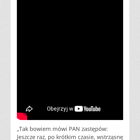
„Tak bowiem mówi PAN zastępów:
Jeszcze raz, po krótkim czasie, wstrząsnę