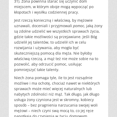
31). Żona powinna starać się uczynić dom
miejscem, w którym oboje mogą wypocząć po
kłopotach i wysiłku codziennej pracy.
Jest rzeczą konieczną i właściwą, by mężowie
uznawali, doceniali i przyjmowali
pomoc
, jaką żony
są zdolne udzielić we wszystkich sprawach życia,
gdzie takie możliwości są przejawiane. Jeśli Bóg
udzielił jej talentów, to udzielił ich w celu
rozwijania i używania, aby mogła być
skuteczniejszą pomocą dla męża. Nie byłoby
właściwą rzeczą, a mąż też nie może sobie na to
pozwolić, aby odrzucić pomoc, usiłując
pomniejszyć takie talenty.
Niech żona pomaga tyle, ile to jest rozsądnie
możliwe i ma ochotę, chociaż nawet w niektórych
sprawach może mieć więcej naturalnych lub
nabytych zdolności niż mąż. Tak długo, jak długo
usługa żony czyniona jest w skromny, kobiecy
sposób – bez pragnienia narzucania swojej woli
mężowi – niech czyni swą mocą to, co jej ręce
napotkają do czynienia w życiu domowym,