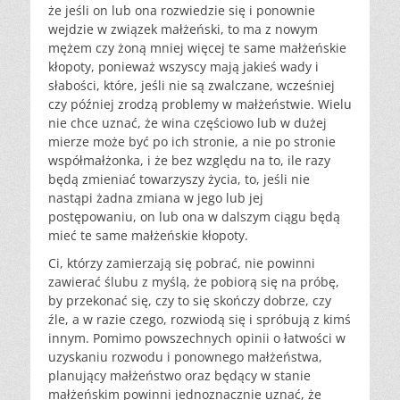
że jeśli on lub ona rozwiedzie się i ponownie
wejdzie w związek małżeński, to ma z nowym
mężem czy żoną mniej więcej te same małżeńskie
kłopoty, ponieważ wszyscy mają jakieś wady i
słabości, które, jeśli nie są zwalczane, wcześniej
czy później zrodzą problemy w małżeństwie. Wielu
nie chce uznać, że wina częściowo lub w dużej
mierze może być po ich stronie, a nie po stronie
współmałżonka, i że bez względu na to, ile razy
będą zmieniać towarzyszy życia, to, jeśli nie
nastąpi żadna zmiana w jego lub jej
postępowaniu, on lub ona w dalszym ciągu będą
mieć te same małżeńskie kłopoty.
Ci, którzy zamierzają się pobrać, nie powinni
zawierać ślubu z myślą, że pobiorą się na próbę,
by przekonać się, czy to się skończy dobrze, czy
źle, a w razie czego, rozwiodą się i spróbują z kimś
innym. Pomimo powszechnych opinii o łatwości w
uzyskaniu rozwodu i ponownego małżeństwa,
planujący małżeństwo oraz będący w stanie
małżeńskim powinni jednoznacznie uznać, że