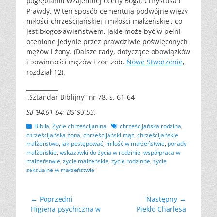
pogłębianiu wzajemnej oceny Boga, Chrystusa i
Prawdy. W ten sposób cementują podwójne więzy
miłości chrześcijańskiej i miłości małżeńskiej, co
jest błogosławieństwem, jakie może być w pełni
ocenione jedynie przez prawdziwie poświęconych
mężów i żony. (Dalsze rady, dotyczące obowiązków
i powinności mężów i żon zob.
Nowe Stworzenie
,
rozdział 12).
___________
„Sztandar Biblijny” nr 78, s. 61-64
SB ’94,61-64; BS’ 93,53.
Kategorii
Tagów
Biblia
,
Życie chrześcijanina
chrześcijańska rodzina
,
chrześcijańska żona
,
chrześcijański mąż
,
chrześcijańskie
małżeństwo
,
jak postępować
,
miłość w małżeństwie
,
porady
małżeńskie
,
wskazówki do życia w rodzinie
,
współpraca w
małżeństwie
,
życie małżeńskie
,
życie rodzinne
,
życie
seksualne w małżeństwie
Nawigacja
← Poprzedni
Następny →
Poprzedni
Następny
Higiena psychiczna w
Piekło Charlesa
wpisu