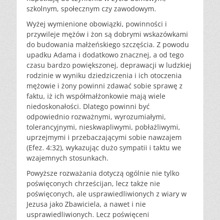
szkolnym, społecznym czy zawodowym.
Wyżej wymienione obowiązki, powinności i
przywileje mężów i żon są dobrymi wskazówkami
do budowania małżeńskiego szczęścia. Z powodu
upadku Adama i dodatkowo znacznej, a od tego
czasu bardzo powiększonej, deprawacji w ludzkiej
rodzinie w wyniku dziedziczenia i ich otoczenia
mężowie i żony powinni zdawać sobie sprawę z
faktu, iż ich współmałżonkowie mają wiele
niedoskonałości. Dlatego powinni być
odpowiednio rozważnymi, wyrozumiałymi,
tolerancyjnymi, nieskwapliwymi, pobłażliwymi,
uprzejmymi i przebaczającymi sobie nawzajem
(Efez. 4:32), wykazując dużo sympatii i taktu we
wzajemnych stosunkach.
Powyższe rozważania dotyczą ogólnie nie tylko
poświęconych chrześcijan, lecz także nie
poświęconych, ale usprawiedliwionych z wiary w
Jezusa jako Zbawiciela, a nawet i nie
usprawiedliwionych. Lecz poświęceni