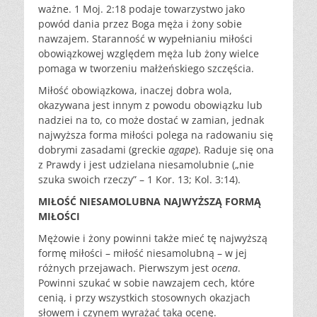
ważne. 1 Moj. 2:18 podaje towarzystwo jako
powód dania przez Boga męża i żony sobie
nawzajem. Staranność w wypełnianiu miłości
obowiązkowej względem męża lub żony wielce
pomaga w tworzeniu małżeńskiego szczęścia.
Miłość obowiązkowa, inaczej dobra wola,
okazywana jest innym z powodu obowiązku lub
nadziei na to, co może dostać w zamian, jednak
najwyższa forma miłości polega na radowaniu się
dobrymi zasadami (greckie
agape
). Raduje się ona
z Prawdy i jest udzielana niesamolubnie („nie
szuka swoich rzeczy” – 1 Kor. 13; Kol. 3:14).
MIŁOŚĆ NIESAMOLUBNA NAJWYŻSZĄ FORMĄ
MIŁOŚCI
Mężowie i żony powinni także mieć tę najwyższą
formę miłości – miłość niesamolubną – w jej
różnych przejawach. Pierwszym jest
ocena
.
Powinni szukać w sobie nawzajem cech, które
cenią, i przy wszystkich stosownych okazjach
słowem i czynem wyrażać taką ocenę.