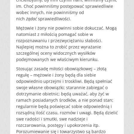
im. Choć powinniśmy postępować sprawiedliwie
wobec innych, nie powinniśmy od
nich
żądać
sprawiedliwości.
Mężowie i żony nie powinni sobie dokuczać. Mogą
natomiast z miłością pomagać sobie w
rozpoznawaniu i przezwyciężaniu słabości.
Najlepiej można to zrobić przez wyrażanie
szczególnej oceny widocznych wysiłków
podejmowanych we właściwym kierunku.
Stosując zasadę miłości obowiązkowej – złotą
regułę – mężowie i żony będą dla siebie
odpowiednio uprzejmi i troskliwi. Będą spełniać
swoje własne obowiązki; starannie zabiegać o
dotrzymanie obietnic; będą uważać, aby żyć w
ramach posiadanych środków, a nie ponad stan;
regularnie będą poświęcać sobie odpowiednią i
rozsądną ilość czasu, rozmów i uwagi. Będą dzielić
swe radości i smutki, swe nadzieje i
rozczarowania, postępy i upokorzenia itp.
Porozumiewanie się i towarzystwo są bardzo