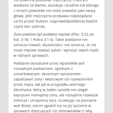
wiadomo że kłamie, oszukuje i kradnie lub którego
z innych powodów nie może poważać jako swoją
głowę. Jeśli mężczyzna przejawia niepożądane
cechy przed ślubem, najprawdopodobniej będzie
czynił tak i później.
Żona powinna być poddana mężowi
(Efez. 5:22,24;
Kol. 3:18; 1 Piotra 3:1-6). Takie poddanie nie
oznacza niewoli, służalczości; nie oznacza, że nie
może mężowi stawiać pytań i wyrażać swych myśli
w różnych sprawach.
Poddanie doradzane przez Apostołów jest
rozsądnym poddaniem, zgodnym z
umiarkowanym, skromnym wyrażaniem
zapatrywań żony i właściwym ich rozważeniem
przez męża, tak jak w przypadku wiernego
Abrahama, który w żaden sposób nie ulegał
kaprysom niemądrej żony, ale rozsądnie rozważał
intencje i utrapienia Sary, oczekując na poznanie
woli Bożej, zanim zgodził się na jej życzenie w
sprawach dotyczących ich domowników (1 Moj.