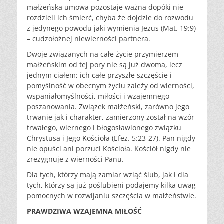
małżeńska umowa pozostaje ważna dopóki nie
rozdzieli ich śmierć, chyba że dojdzie do rozwodu
z jedynego powodu jaki wymienia Jezus (Mat. 19:9)
– cudzołożnej niewierności partnera.
Dwoje związanych na całe życie przymierzem
małżeńskim od tej pory nie są już dwoma, lecz
jednym ciałem; ich całe przyszłe szczęście i
pomyślność w obecnym życiu zależy od wierności,
wspaniałomyślności, miłości i wzajemnego
poszanowania. Związek małżeński, zarówno jego
trwanie jak i charakter, zamierzony został na wzór
trwałego, wiernego i błogosławionego związku
Chrystusa i Jego Kościoła (Efez. 5:23-27). Pan nigdy
nie opuści ani porzuci Kościoła. Kościół nigdy nie
zrezygnuje z wierności Panu.
Dla tych, którzy mają zamiar wziąć ślub, jak i dla
tych, którzy są już poślubieni podajemy kilka uwag
pomocnych w rozwijaniu szczęścia w małżeństwie.
PRAWDZIWA WZAJEMNA MIŁOŚĆ