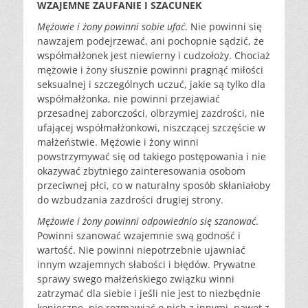
WZAJEMNE ZAUFANIE I SZACUNEK
Mężowie i żony powinni sobie ufać
. Nie powinni się
nawzajem podejrzewać, ani pochopnie sądzić, że
współmałżonek jest niewierny i cudzołoży. Chociaż
mężowie i żony słusznie powinni pragnąć miłości
seksualnej i szczególnych uczuć, jakie są tylko dla
współmałżonka, nie powinni przejawiać
przesadnej zaborczości, olbrzymiej zazdrości, nie
ufającej współmałżonkowi, niszczącej szczęście w
małżeństwie. Mężowie i żony winni
powstrzymywać się od takiego postępowania i nie
okazywać zbytniego zainteresowania osobom
przeciwnej płci, co w naturalny sposób skłaniałoby
do wzbudzania zazdrości drugiej strony.
Mężowie i żony powinni odpowiednio się szanować
.
Powinni szanować wzajemnie swą godność i
wartość. Nie powinni niepotrzebnie ujawniać
innym wzajemnych słabości i błędów. Prywatne
sprawy swego małżeńskiego związku winni
zatrzymać dla siebie i jeśli nie jest to niezbędnie
konieczne, nie rozmawiać o nich z innymi, nawet z