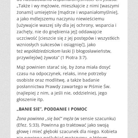
„Także i wy mężowie, mieszkajcie z nimi [waszymi
żonami] umiejętnie [mądrze i wspaniałomyślnie],
a jako mdlejszemu naczyniu niewieściemu
[używajcie waszej siły dla jej ochrony, wsparcia i
zachęty, nie do gnębienia jej] oddawajcie
uczciwość [cieszcie się z jej postępów i wszystkich
wzniosłych sukcesów i osiągnięć], jako
też
współdziedziczkom
łaski [i błogosławieństw,
przywilejów] żywota” (1 Piotra 3:7).
Mąż powinien starać się, by żona miała dosyć
czasu na odpoczynek, relaks, inne potrzeby
osobiste oraz modlitwę, a także badanie
posłannictwa Prawdy zawartego w Piśmie Św.
(najlepiej z nim, a jeśli nie, oddzielnie), jego
głoszenie itp.
„BANIE SIE”, PODDANIE I POMOC
Żona powinna „się bać” męża
(w sensie szacunku)
(Efez. 5:33). Powinna go traktować jako swoją
głowę i mieć głęboki szacunek dla niego. Kobieta
nie powinna poślubiać mężczyzny, o którym