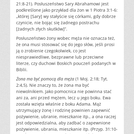
21:8-21). Posłuszeństwo Sary Abrahamowi jest
podkreślone jako przykład dla żon w 1 Piotra 3:1-6:
„której [Sary] wy stałyście się córkami, gdy dobrze
czynicie, nie bojąc się żadnego postrachu
[żadnych złych skutków]”.
Posłuszeństwo żony wobec męża nie oznacza też,
że ona musi stosować się do jego słów, jeśli prosi
ją o zrobienie czegokolwiek, co jest
niesprawiedliwe, bezprawne lub przeciwne
literze, czy duchowi Boskich pouczeń podanych w
Biblii.
Żona ma być pomocą dla męża
(1 Moj. 2:18; Tyt.
2:4,5). Nie znaczy to, że żona ma być
niewolnikiem. Jako pomocnica nie powinna stać
ani za, ani przed mężem, lecz u jego boku. Ewa
została wzięta właśnie z boku Adama. Mąż
utrzymujący żonę i rodzinę powinien zapewnić
pożywienie, ubranie, mieszkanie itp., a ona raczej
jest odpowiedzialna, aby zadbać o zapewnione
pożywienie, ubrania, mieszkanie itp. (Przyp. 31:10-