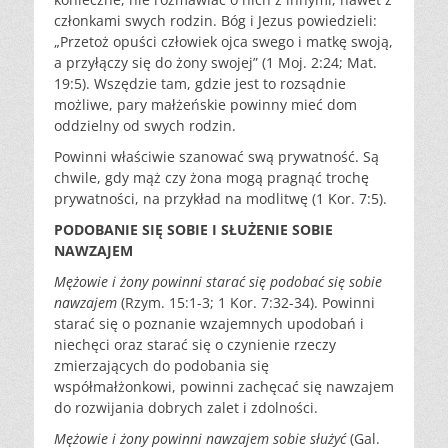
członkami swych rodzin. Bóg i Jezus powiedzieli:
„Przetoż opuści człowiek ojca swego i matkę swoją,
a przyłączy się do żony swojej” (1 Moj. 2:24; Mat.
19:5). Wszędzie tam, gdzie jest to rozsądnie
możliwe, pary małżeńskie powinny mieć dom
oddzielny od swych rodzin.
Powinni właściwie szanować swą prywatność. Są
chwile, gdy mąż czy żona mogą pragnąć trochę
prywatności, na przykład na modlitwę (1 Kor. 7:5).
PODOBANIE SIĘ SOBIE I SŁUŻENIE SOBIE
NAWZAJEM
Mężowie i żony powinni starać się podobać się sobie
nawzajem
(Rzym. 15:1-3; 1 Kor. 7:32-34). Powinni
starać się o poznanie wzajemnych upodobań i
niechęci oraz starać się o czynienie rzeczy
zmierzających do podobania się
współmałżonkowi, powinni zachęcać się nawzajem
do rozwijania dobrych zalet i zdolności.
Mężowie i żony powinni nawzajem sobie służyć
(Gal.