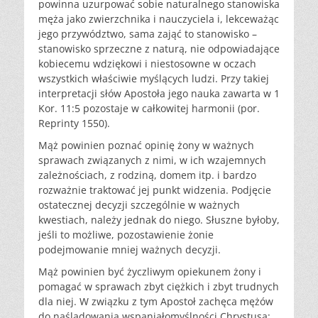
powinna uzurpować sobie naturalnego stanowiska
męża jako zwierzchnika i nauczyciela i, lekceważąc
jego przywództwo, sama zająć to stanowisko –
stanowisko sprzeczne z naturą, nie odpowiadające
kobiecemu wdziękowi i niestosowne w oczach
wszystkich właściwie myślących ludzi. Przy takiej
interpretacji słów Apostoła jego nauka zawarta w 1
Kor. 11:5 pozostaje w całkowitej harmonii (por.
Reprinty 1550).
Mąż powinien poznać opinię żony w ważnych
sprawach związanych z nimi, w ich wzajemnych
zależnościach, z rodziną, domem itp. i bardzo
rozważnie traktować jej punkt widzenia. Podjęcie
ostatecznej decyzji szczególnie w ważnych
kwestiach, należy jednak do niego. Słuszne byłoby,
jeśli to możliwe, pozostawienie żonie
podejmowanie mniej ważnych decyzji.
Mąż powinien być życzliwym opiekunem żony i
pomagać w sprawach zbyt ciężkich i zbyt trudnych
dla niej. W związku z tym Apostoł zachęca mężów
do naśladowania wspaniałomyślności Chrystusa: