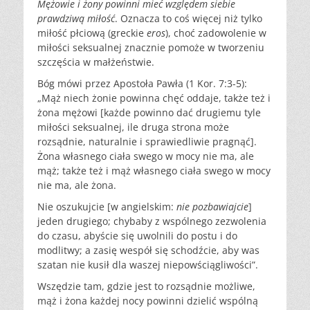
Mężowie i żony powinni mieć względem siebie
prawdziwą miłość
. Oznacza to coś więcej niż tylko
miłość płciową (greckie
eros
), choć zadowolenie w
miłości seksualnej znacznie pomoże w tworzeniu
szczęścia w małżeństwie.
Bóg mówi przez Apostoła Pawła (1 Kor. 7:3-5):
„Mąż niech żonie powinna chęć oddaje, także też i
żona mężowi [każde powinno dać drugiemu tyle
miłości seksualnej, ile druga strona może
rozsądnie, naturalnie i sprawiedliwie pragnąć].
Żona własnego ciała swego w mocy nie ma, ale
mąż; także też i mąż własnego ciała swego w mocy
nie ma, ale żona.
Nie oszukujcie [w angielskim:
nie pozbawiajcie
]
jeden drugiego; chybaby z wspólnego zezwolenia
do czasu, abyście się uwolnili do postu i do
modlitwy; a zasię wespół się schodźcie, aby was
szatan nie kusił dla waszej niepowściągliwości”.
Wszędzie tam, gdzie jest to rozsądnie możliwe,
mąż i żona każdej nocy powinni dzielić wspólną