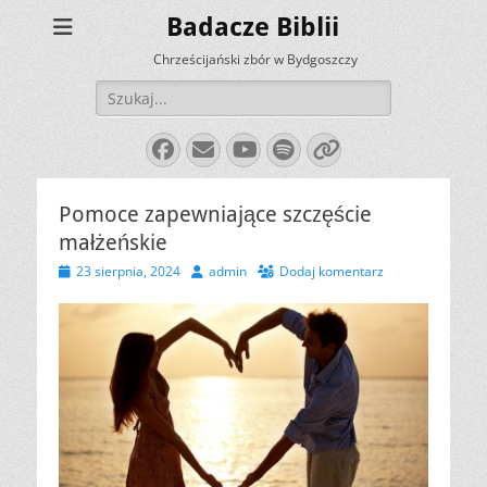
Badacze Biblii
Chrześcijański zbór w Bydgoszczy
Szukaj:
Facebook
E-
YouTube
Spotify
Link
mail
Pomoce zapewniające szczęście
małżeńskie
Opublikowano
Autor
23 sierpnia, 2024
admin
Dodaj komentarz