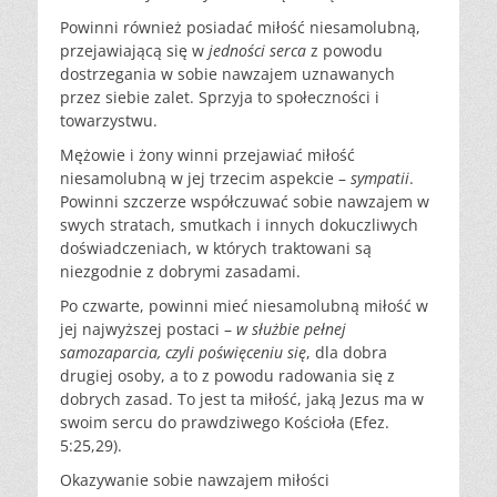
Powinni również posiadać miłość niesamolubną,
przejawiającą się w
jedności serca
z powodu
dostrzegania w sobie nawzajem uznawanych
przez siebie zalet. Sprzyja to społeczności i
towarzystwu.
Mężowie i żony winni przejawiać miłość
niesamolubną w jej trzecim aspekcie –
sympatii
.
Powinni szczerze współczuwać sobie nawzajem w
swych stratach, smutkach i innych dokuczliwych
doświadczeniach, w których traktowani są
niezgodnie z dobrymi zasadami.
Po czwarte, powinni mieć niesamolubną miłość w
jej najwyższej postaci –
w służbie pełnej
samozaparcia, czyli poświęceniu się
, dla dobra
drugiej osoby, a to z powodu radowania się z
dobrych zasad. To jest ta miłość, jaką Jezus ma w
swoim sercu do prawdziwego Kościoła (Efez.
5:25,29).
Okazywanie sobie nawzajem miłości