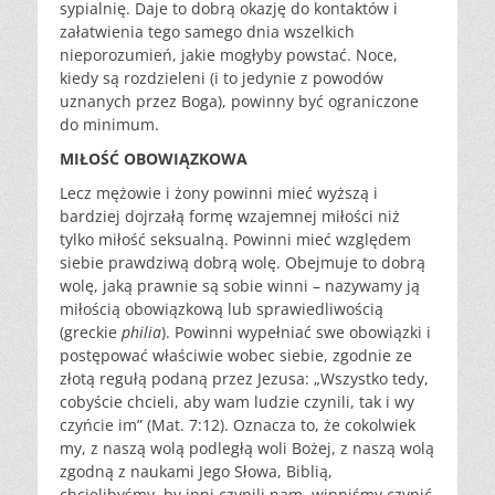
sypialnię. Daje to dobrą okazję do kontaktów i
załatwienia tego samego dnia wszelkich
nieporozumień, jakie mogłyby powstać. Noce,
kiedy są rozdzieleni (i to jedynie z powodów
uznanych przez Boga), powinny być ograniczone
do minimum.
MIŁOŚĆ OBOWIĄZKOWA
Lecz mężowie i żony powinni mieć wyższą i
bardziej dojrzałą formę wzajemnej miłości niż
tylko miłość seksualną. Powinni mieć względem
siebie prawdziwą dobrą wolę. Obejmuje to dobrą
wolę, jaką prawnie są sobie winni – nazywamy ją
miłością obowiązkową lub sprawiedliwością
(greckie
philia
). Powinni wypełniać swe obowiązki i
postępować właściwie wobec siebie, zgodnie ze
złotą regułą podaną przez Jezusa: „Wszystko tedy,
cobyście chcieli, aby wam ludzie czynili, tak i wy
czyńcie im” (Mat. 7:12). Oznacza to, że cokolwiek
my, z naszą wolą podległą woli Bożej, z naszą wolą
zgodną z naukami Jego Słowa, Biblią,
chcielibyśmy, by inni czynili nam, winniśmy czynić