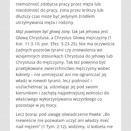
niemożność zdobycia pracy przez męża lub
niezdolność do pracy, żona przez krótszy lub
dłuższy czas może być jedynym źródłem
utrzymywania męża i rodziny.
Mąż powinien być głową żony
, tak jak Jehowa jest
Głową Chrystusa, a Chrystus Głową mężczyzny (1
Kor. 11:3-10; por. Efez. 5:23-25). Nie ma oczywiście
żadnych pozorów tyranii czy zniewolenia we
wzajemnych stosunkach Chrystusa do Jehowy lub
Chrystusa do mężczyzny. Tak też powinno być
praktykowane zwierzchnictwo mężczyzny wobec
kobiety – nie umniejszać ani nie ograniczać jej
władz w niewoli tyranii, lecz podnosić i
uszlachetniać ją, udzielając jej pod swoim
kierunkiem i zachętą najpełniejszej wolności do
właściwego wykorzystywania wszystkiego co
pozostaje w jej mocy.
Lecz biorąc pod uwagę oświadczenie Pawła: „Bo
niewieście nie pozwalam uczyć ani władzy mieć
nad mężem” (1 Tym. 2:12), widzimy, iż kobieta nie