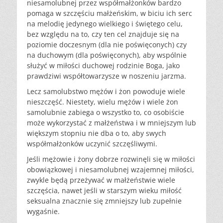
niesamolubnej przez współmałżonków bardzo
pomaga w szczęściu małżeńskim, w biciu ich serc
na melodię jedynego wielkiego i świętego celu,
bez względu na to, czy ten cel znajduje się na
poziomie doczesnym (dla nie poświęconych) czy
na duchowym (dla poświęconych), aby wspólnie
służyć w miłości duchowej rodzinie Boga, jako
prawdziwi współtowarzysze w noszeniu jarzma.
Lecz samolubstwo mężów i żon powoduje wiele
nieszczęść. Niestety, wielu mężów i wiele żon
samolubnie zabiega o wszystko to, co osobiście
może wykorzystać z małżeństwa i w mniejszym lub
większym stopniu nie dba o to, aby swych
współmałżonków uczynić szczęśliwymi.
Jeśli mężowie i żony dobrze rozwinęli się w miłości
obowiązkowej i niesamolubnej wzajemnej miłości,
zwykle będą przeżywać w małżeństwie wiele
szczęścia, nawet jeśli w starszym wieku miłość
seksualna znacznie się zmniejszy lub zupełnie
wygaśnie.