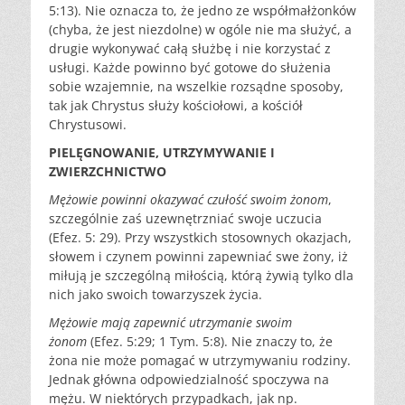
5:13). Nie oznacza to, że jedno ze współmałżonków
(chyba, że jest niezdolne) w ogóle nie ma służyć, a
drugie wykonywać całą służbę i nie korzystać z
usługi. Każde powinno być gotowe do służenia
sobie wzajemnie, na wszelkie rozsądne sposoby,
tak jak Chrystus służy kościołowi, a kościół
Chrystusowi.
PIELĘGNOWANIE, UTRZYMYWANIE I
ZWIERZCHNICTWO
Mężowie powinni okazywać czułość swoim żonom
,
szczególnie zaś uzewnętrzniać swoje uczucia
(Efez. 5: 29). Przy wszystkich stosownych okazjach,
słowem i czynem powinni zapewniać swe żony, iż
miłują je szczególną miłością, którą żywią tylko dla
nich jako swoich towarzyszek życia.
Mężowie mają zapewnić utrzymanie swoim
żonom
(Efez. 5:29; 1 Tym. 5:8). Nie znaczy to, że
żona nie może pomagać w utrzymywaniu rodziny.
Jednak główna odpowiedzialność spoczywa na
mężu. W niektórych przypadkach, jak np.