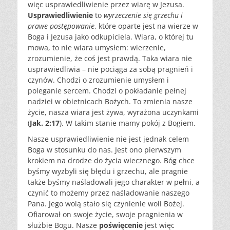
więc usprawiedliwienie przez wiarę w Jezusa.
Usprawiedliwienie
to
wyrzeczenie się grzechu i
prawe postępowanie
, które oparte jest na wierze w
Boga i Jezusa jako odkupiciela. Wiara, o której tu
mowa, to nie wiara umysłem: wierzenie,
zrozumienie, że coś jest prawdą. Taka wiara nie
usprawiedliwia – nie pociąga za sobą pragnień i
czynów. Chodzi o zrozumienie umysłem i
poleganie sercem. Chodzi o pokładanie pełnej
nadziei w obietnicach Bożych. To zmienia nasze
życie, nasza wiara jest żywa, wyrażona uczynkami
(
Jak. 2:17
). W takim stanie mamy pokój z Bogiem.
Nasze usprawiedliwienie nie jest jednak celem
Boga w stosunku do nas. Jest ono pierwszym
krokiem na drodze do życia wiecznego. Bóg chce
byśmy wyzbyli się błędu i grzechu, ale pragnie
także byśmy naśladowali jego charakter w pełni, a
czynić to możemy przez naśladowanie naszego
Pana. Jego wolą stało się czynienie woli Bożej.
Ofiarował on swoje życie, swoje pragnienia w
służbie Bogu. Nasze
poświęcenie
jest więc