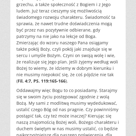
grzechu, a także społeczność z Bogiem i z Jego
ludem. Już teraz cieszymy się możliwością
świadomego rozwoju charakteru. Świadomość ta
sprawia, że nawet trudne doświadczenia mogą
być przez nas pozytywnie odbierane, gdy
patrzymy na nie jako na lekcje od Boga.
Zmierzając do wzoru naszego Pana osiągamy
także pokój Boży, czyli pokój jaki znajduje się w
sercu i umyśle Bożym. Czyni on swoją wolę i wie,
że realizuje się Jego plan. Jeśli żyjemy według woli
Bożej to wiemy, że idziemy w dobrym kierunku i
nie musimy niepokoić się, że coś pójdzie nie tak
(
Fil. 4:7, PS. 119:165-166
).
Oddawajmy więc Bogu to co posiadamy. Starajmy
się w swoim życiu postępować zgodnie z wolą
Bożą. My sami z modlitwą musimy wydedukować,
ustalić czego Bóg od nas pragnie. Czy powinniśmy
postąpić tak, czy też może inaczej? Kierując się
naszą znajomością Bożej woli, Bożego charakteru i
duchem świętym w nas musimy ustalić, co będzie
najkorzystniejsze dla naszego poświęcenia, dla