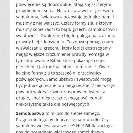
poświęcenie są dobrowolne. Stają się szczerymi
pragnieniami serca. Nasza stara wola – grzeszna,
samolubna, światowa – pozostaje jednak z nami i
musimy z nią walczyć. Cztery formy zła, z którymi
musimy sobie radzi to błąd, grzech, samolubstwo i
światowość. Zwalczanie błędu polega na szukaniu
prawdy i jej zdobywaniu. To znowu pomaga nam
w zwalczaniu grzechu, który lepiej dostrzegamy
mając większe zrozumienie prawdy. Pomaga w
tym studiowanie Biblii, która pokazuje, co jest
grzechem i jak można sobie z nim radzić. Dwie
kolejne formy zła to szczególni przeciwnicy
poświęconych. Samolubstwo i światowość mogą
być jednak grzeszne lub niegrzeszne. Z pierwszym
powinni walczyć również usprawiedliwieni, a
drugie, choć niegrzeszne, mogą być jednak
niekorzystne także dla poświęconych.
Samolubstwo
to miłość do siebie samego.
Pragnienie tego by dobrze się nam wiodło. Czy
samolubstwo jest zawsze złe? Nie! Biblia zachęca
nas do posiadania właściwego samolubstwa.