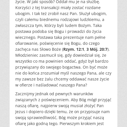
życie. W jaki sposób? Oddał mu je na służbę.
Korzyści z tej transakcji miały zostać rozdane
ubogim. I tak też zrobił nasz Pan. Służył ubogim,
czyli całemu biednemu rodzajowi ludzkiemu, a
zwłaszcza tym, którzy byli ludem Bożym. Taka
postawa podoba się Bogu i prowadzi do życia
wiecznego. Postawa taka prezentuje nam pełne
ofiarowanie, poświęcenie się Bogu, do czego
zachęca nas Słowo Boże (
Rzym. 12:1
,
3 Mój. 20:7
).
Młodzieniec zasmucił się, gdy dowiedział się, że
wszystko co ma powinien oddać, gdyż był bardzo
przywiązany do swojego bogactwa. On być może
nie do końca zrozumiał myśl naszego Pana, ale czy
my zawsze bez żalu chcemy oddawać nasze życie
w ofierze i naśladować naszego Pana?
Zacznijmy jednak od pewnych warunków
związanych z poświęceniem. Aby Bóg mógł przyjąć
naszą ofiarę, najpierw swoją musiał złożyć Pan
Jezus i dopiero dzięki temu, że on przypisuje nam
swoją sprawiedliwość, Bóg może przyjąć naszą
ofiarę jako godną tego. Pierwszym krokiem jest