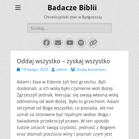
Badacze Biblii
Chrześcijański zbór w Bydgoszczy
Szukaj:
Facebook
E-
YouTube
Spotify
Link
mail
Oddaj wszystko – zyskaj wszystko
Opublikowano
Autor
19 lutego, 2025
admin
Dodaj komentarz
Adam i Ewa w Edenie żyli bez grzechu. Byli
doskonali, a ich wolą było czynienie woli Bożej.
Zgrzeszyli jednak, kierując się swoją własną wolą
odmienną od woli Bożej. Było to grzechem. Adam
otrzymał od Boga wszystko, co posiada, ale nie
uznał za stosowne być lojalnym wobec Boga i
świadomie przekroczył prawo. W ten sposób
ludzie utracili swoją czystość, jedność z Bogiem
oraz doznali poczucia winy i poznali czym jest