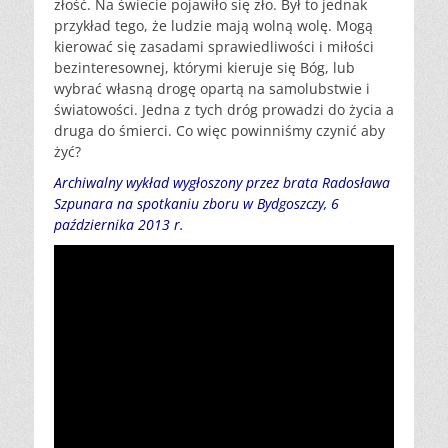
złość. Na świecie pojawiło się zło. Był to jednak
przykład tego, że ludzie mają wolną wolę. Mogą
kierować się zasadami sprawiedliwości i miłości
bezinteresownej, którymi kieruje się Bóg, lub
wybrać własną drogę opartą na samolubstwie i
światowości. Jedna z tych dróg prowadzi do życia a
druga do śmierci. Co więc powinniśmy czynić aby
żyć?
Archiwalny wykład wygłoszony przez brata Radosława
Szpunara na spotkaniu zboru w Bydgoszczy, 6
października 2013 r.