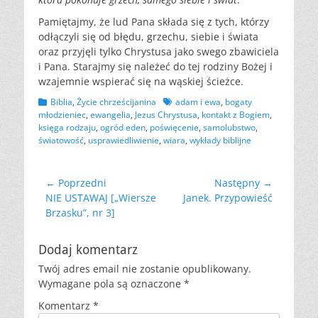
Pamiętajmy, że lud Pana składa się z tych, którzy
odłączyli się od błędu, grzechu, siebie i świata
oraz przyjęli tylko Chrystusa jako swego zbawiciela
i Pana. Starajmy się należeć do tej rodziny Bożej i
wzajemnie wspierać się na wąskiej ścieżce.
Kategorii
Tagów
Biblia
,
Życie chrześcijanina
adam i ewa
,
bogaty
młodzieniec
,
ewangelia
,
Jezus Chrystusa
,
kontakt z Bogiem
,
księga rodzaju
,
ogród eden
,
poświęcenie
,
samolubstwo
,
światowość
,
usprawiedliwienie
,
wiara
,
wykłady biblijne
Nawigacja
← Poprzedni
Następny →
Poprzedni
Następny
NIE USTAWAJ [„Wiersze
Janek. Przypowieść
wpisu
wpis:
wpis:
Brzasku”, nr 3]
Dodaj komentarz
Twój adres email nie zostanie opublikowany.
Wymagane pola są oznaczone
*
Komentarz
*