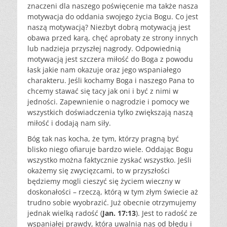
znaczeni dla naszego poświęcenie ma także nasza
motywacja do oddania swojego życia Bogu. Co jest
naszą motywacją? Niezbyt dobrą motywacją jest
obawa przed karą, chęć aprobaty ze strony innych
lub nadzieja przyszłej nagrody. Odpowiednią
motywacją jest szczera miłość do Boga z powodu
łask jakie nam okazuje oraz jego wspaniałego
charakteru. Jeśli kochamy Boga i naszego Pana to
chcemy stawać się tacy jak oni i być z nimi w
jedności. Zapewnienie o nagrodzie i pomocy we
wszystkich doświadczenia tylko zwiększają naszą
miłość i dodają nam siły.
Bóg tak nas kocha, że tym, którzy pragną być
blisko niego ofiaruje bardzo wiele. Oddając Bogu
wszystko można faktycznie zyskać wszystko. Jeśli
okażemy się zwycięzcami, to w przyszłości
będziemy mogli cieszyć się życiem wieczny w
doskonałości – rzeczą, którą w tym złym świecie aż
trudno sobie wyobrazić. Już obecnie otrzymujemy
jednak wielką radość (
Jan. 17:13
). Jest to radość ze
wspaniałej prawdy, która uwalnia nas od błędu i