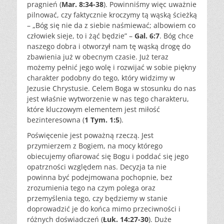
pragnień (
Mar. 8:34-38
). Powinniśmy więc uważnie
pilnować, czy faktycznie kroczymy tą wąską ścieżką
– „Bóg się nie da z siebie naśmiewać; albowiem co
człowiek sieje, to i żąć będzie” –
Gal. 6:7
. Bóg chce
naszego dobra i otworzył nam tę wąską drogę do
zbawienia już w obecnym czasie. Już teraz
możemy pełnić jego wolę i rozwijać w sobie piękny
charakter podobny do tego, który widzimy w
Jezusie Chrystusie. Celem Boga w stosunku do nas
jest właśnie wytworzenie w nas tego charakteru,
które kluczowym elementem jest miłość
bezinteresowna (
1 Tym. 1:5
).
Poświęcenie jest poważną rzeczą. Jest
przymierzem z Bogiem, na mocy którego
obiecujemy ofiarować się Bogu i poddać się jego
opatrzności względem nas. Decyzja ta nie
powinna być podejmowana pochopnie, bez
zrozumienia tego na czym polega oraz
przemyślenia tego, czy będziemy w stanie
doprowadzić je do końca mimo przeciwności i
różnych doświadczeń (
Łuk. 14:27-30
). Duże