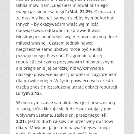
Biblia mówi nam: „Będziesz miłował bliźniego
swego jak siebie samego” (
Mat. 22:29
). Oznacza to,
że musimy kochać samych siebie, by móc kochać
innych – by okazywać im właściwą miłość
obowiązkową, oddawać im sprawiedliwość.
Musimy posiadać właściwą, nie-przesadzoną dozę
miłości własnej. Czasem jednak nawet
niegrzeszne samolubstwo może być złe dla
poświęconego. Przykład: Pragnienie dobrej
reputacji jest czymś pozytywnym i niegrzesznym,
ale pragnienie jej bardziej niż wykonywania
naszego poświecenia jest już wielkim zagrożeniem
dla poświęconego. W życiu poświęconych często
trzeba znosić niezasłużoną utratę dobrej reputacji
(
2 Tym 3:12
).
W obecnym czasie samolubstwo jest powszechną
zasadą, którą kierują się ludzie pozostający pod
wpływem Szatana, zaślepieni przez niego (
Fil.
2:21
). Jest to duch całkowicie przeciwny duchowi
ofiary. Mówi on: ja jestem najważniejszy i moja
wola. Samolubstwo tłumi gorliwość. Jego