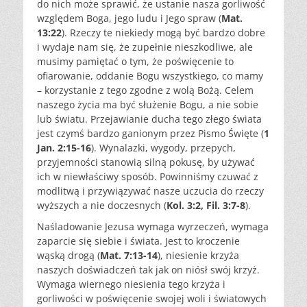
do nich może sprawić, że ustanie nasza gorliwość
względem Boga, jego ludu i Jego spraw (
Mat.
13:22
). Rzeczy te niekiedy mogą być bardzo dobre
i wydaje nam się, że zupełnie nieszkodliwe, ale
musimy pamiętać o tym, że poświęcenie to
ofiarowanie, oddanie Bogu wszystkiego, co mamy
– korzystanie z tego zgodne z wolą Bożą. Celem
naszego życia ma być służenie Bogu, a nie sobie
lub światu. Przejawianie ducha tego złego świata
jest czymś bardzo ganionym przez Pismo Święte (
1
Jan. 2:15-16
). Wynalazki, wygody, przepych,
przyjemności stanowią silną pokusę, by używać
ich w niewłaściwy sposób. Powinniśmy czuwać z
modlitwą i przywiązywać nasze uczucia do rzeczy
wyższych a nie doczesnych (
Kol. 3:2, Fil. 3:7-8
).
Naśladowanie Jezusa wymaga wyrzeczeń, wymaga
zaparcie się siebie i świata. Jest to kroczenie
wąską drogą (
Mat. 7:13-14
), niesienie krzyża
naszych doświadczeń tak jak on niósł swój krzyż.
Wymaga wiernego niesienia tego krzyża i
gorliwości w poświęcenie swojej woli i światowych