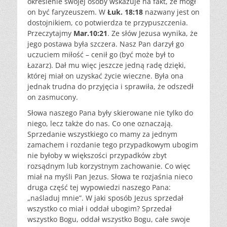
określenie swojej osoby wskazuje na fakt, że mógł
on być faryzeuszem. W
Łuk. 18:18
nazwany jest on
dostojnikiem, co potwierdza te przypuszczenia.
Przeczytajmy
Mar.10:21
. Ze słów Jezusa wynika, że
jego postawa była szczera. Nasz Pan darzył go
uczuciem miłość – cenił go (być może był to
Łazarz). Dał mu więc jeszcze jedną radę dzięki,
której miał on uzyskać życie wieczne. Była ona
jednak trudna do przyjęcia i sprawiła, że odszedł
on zasmucony.
Słowa naszego Pana były skierowane nie tylko do
niego, lecz także do nas. Co one oznaczają.
Sprzedanie wszystkiego co mamy za jednym
zamachem i rozdanie tego przypadkowym ubogim
nie byłoby w większości przypadków zbyt
rozsądnym lub korzystnym zachowanie. Co więc
miał na myśli Pan Jezus. Słowa te rozjaśnia nieco
druga część tej wypowiedzi naszego Pana:
„naśladuj mnie”. W jaki sposób Jezus sprzedał
wszystko co miał i oddał ubogim? Sprzedał
wszystko Bogu, oddał wszystko Bogu, całe swoje