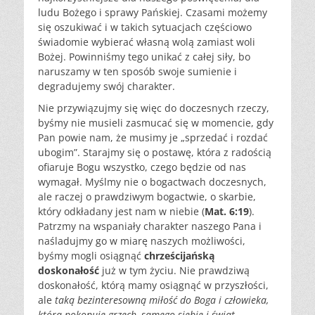
ludu Bożego i sprawy Pańskiej. Czasami możemy
się oszukiwać i w takich sytuacjach częściowo
świadomie wybierać własną wolą zamiast woli
Bożej. Powinniśmy tego unikać z całej siły, bo
naruszamy w ten sposób swoje sumienie i
degradujemy swój charakter.
Nie przywiązujmy się więc do doczesnych rzeczy,
byśmy nie musieli zasmucać się w momencie, gdy
Pan powie nam, że musimy je „sprzedać i rozdać
ubogim”. Starajmy się o postawę, która z radością
ofiaruje Bogu wszystko, czego będzie od nas
wymagał. Myślmy nie o bogactwach doczesnych,
ale raczej o prawdziwym bogactwie, o skarbie,
który odkładany jest nam w niebie (
Mat. 6:19
).
Patrzmy na wspaniały charakter naszego Pana i
naśladujmy go w miarę naszych możliwości,
byśmy mogli osiągnąć
chrześcijańską
doskonałość
już w tym życiu. Nie prawdziwą
doskonałość, którą mamy osiągnąć w przyszłości,
ale
taką bezinteresowną miłość do Boga i człowieka,
która pokonuje grzech, samego siebie i świat
.