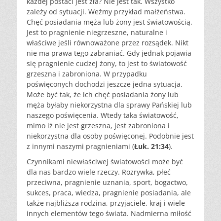
każdej postaci jest zła? Nie jest tak. Wszystko
zależy od sytuacji. Weźmy przykład małżeństwa.
Chęć posiadania męża lub żony jest światowością.
Jest to pragnienie niegrzeszne, naturalne i
właściwe jeśli równoważone przez rozsądek. Nikt
nie ma prawa tego zabraniać. Gdy jednak pojawia
się pragnienie cudzej żony, to jest to światowość
grzeszna i zabroniona. W przypadku
poświęconych dochodzi jeszcze jedna sytuacja.
Może być tak, że ich chęć posiadania żony lub
męża byłaby niekorzystna dla sprawy Pańskiej lub
naszego poświęcenia. Wtedy taka światowość,
mimo iż nie jest grzeszna, jest zabroniona i
niekorzystna dla osoby poświęconej. Podobnie jest
z innymi naszymi pragnieniami (
Łuk. 21:34
).
Czynnikami niewłaściwej światowości może być
dla nas bardzo wiele rzeczy. Rozrywka, płeć
przeciwna, pragnienie uznania, sport, bogactwo,
sukces, praca, wiedza, pragnienie posiadania, ale
także najbliższa rodzina, przyjaciele, kraj i wiele
innych elementów tego świata. Nadmierna miłość