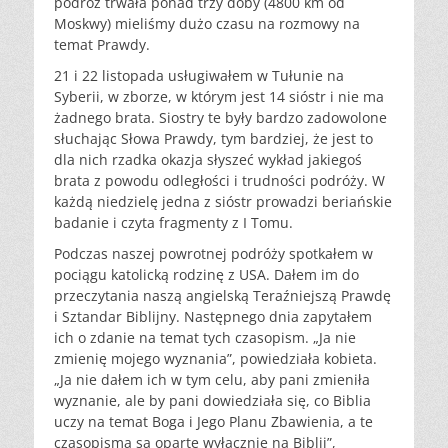
podróż trwała ponad trzy doby (4800 km od
Moskwy) mieliśmy dużo czasu na rozmowy na
temat Prawdy.
21 i 22 listopada usługiwałem w Tułunie na
Syberii, w zborze, w którym jest 14 sióstr i nie ma
żadnego brata. Siostry te były bardzo zadowolone
słuchając Słowa Prawdy, tym bardziej, że jest to
dla nich rzadka okazja słyszeć wykład jakiegoś
brata z powodu odległości i trudności podróży. W
każdą niedzielę jedna z sióstr prowadzi beriańskie
badanie i czyta fragmenty z I Tomu.
Podczas naszej powrotnej podróży spotkałem w
pociągu katolicką rodzinę z USA. Dałem im do
przeczytania naszą angielską Teraźniejszą Prawdę
i Sztandar Biblijny. Następnego dnia zapytałem
ich o zdanie na temat tych czasopism. „Ja nie
zmienię mojego wyznania”, powiedziała kobieta.
„Ja nie dałem ich w tym celu, aby pani zmieniła
wyznanie, ale by pani dowiedziała się, co Biblia
uczy na temat Boga i Jego Planu Zbawienia, a te
czasopisma są oparte wyłącznie na Biblii”,