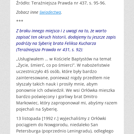
Źródło: Teraźniejsza Prawda nr 437, s. 95-96.
Zobacz inne
świadectwa
.
***
Z braku innego miejsca i z uwagi na to, że warto
zapisać ten okruch historii, dodajemy tu jeszcze zapis
podróży na Syberię brata Feliksa Kucharza
(Teraźniejsza Prawda nr 431, s. 92):
„Usługiwałem … w Kościele Baptystów na temat
„Życie, śmierć, co po śmierci”. W nabożeństwie
uczestniczyło 45 osób, które były bardzo
zainteresowane, ponieważ nigdy przedtem nie
słyszały takich nauk i prosiły mnie, abym
ponownie ich odwiedził. We wsi Orłówka mieszka
bardzo poświęcony i gorliwy brat Dmitro
Markowiec, który zaproponował mi, abyśmy razem
pojechali na Syberię.
13 listopada [1992 r.] wyjechaliśmy z Orłówki
pociągiem do Nowgorodu, niedaleko San
Petersburga (poprzednio Leningradu), odległego