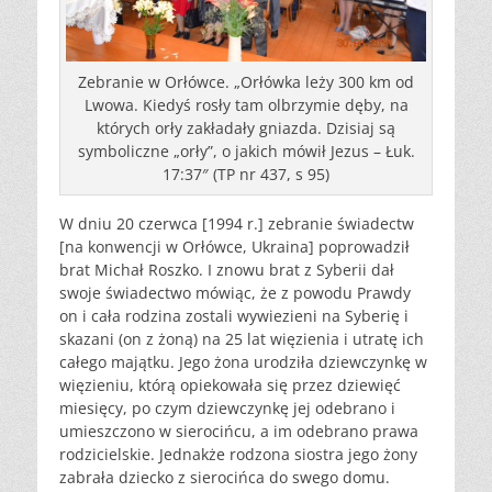
Zebranie w Orłówce. „Orłówka leży 300 km od
Lwowa. Kiedyś rosły tam olbrzymie dęby, na
których orły zakładały gniazda. Dzisiaj są
symboliczne „orły”, o jakich mówił Jezus – Łuk.
17:37″ (TP nr 437, s 95)
W dniu 20 czerwca [1994 r.] zebranie świadectw
[na konwencji w Orłówce, Ukraina] poprowadził
brat Michał Roszko. I znowu brat z Syberii dał
swoje świadectwo mówiąc, że z powodu Prawdy
on i cała rodzina zostali wywiezieni na Syberię i
skazani (on z żoną) na 25 lat więzienia i utratę ich
całego majątku. Jego żona urodziła dziewczynkę w
więzieniu, którą opiekowała się przez dziewięć
miesięcy, po czym dziewczynkę jej odebrano i
umieszczono w sierocińcu, a im odebrano prawa
rodzicielskie. Jednakże rodzona siostra jego żony
zabrała dziecko z sierocińca do swego domu.