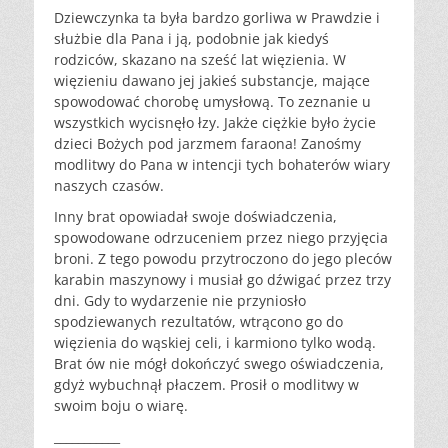
Dziewczynka ta była bardzo gorliwa w Prawdzie i
służbie dla Pana i ją, podobnie jak kiedyś
rodziców, skazano na sześć lat więzienia. W
więzieniu dawano jej jakieś substancje, mające
spowodować chorobę umysłową. To zeznanie u
wszystkich wycisnęło łzy. Jakże ciężkie było życie
dzieci Bożych pod jarzmem faraona! Zanośmy
modlitwy do Pana w intencji tych bohaterów wiary
naszych czasów.
Inny brat opowiadał swoje doświadczenia,
spowodowane odrzuceniem przez niego przyjęcia
broni. Z tego powodu przytroczono do jego pleców
karabin maszynowy i musiał go dźwigać przez trzy
dni. Gdy to wydarzenie nie przyniosło
spodziewanych rezultatów, wtrącono go do
więzienia do wąskiej celi, i karmiono tylko wodą.
Brat ów nie mógł dokończyć swego oświadczenia,
gdyż wybuchnął płaczem. Prosił o modlitwy w
swoim boju o wiarę.
___________