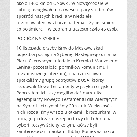
około 1400 km od Orłówki. W Nowgorodzie w
sobotę usługiwałem na weselu pary studentów
spośród naszych braci, a w niedzielę
przemawiałem w zborze na temat „Życie, śmierć,
co po śmierci”. W zebraniu uczestniczyło 45 osób.
PODRÓŻ NA SYBERIĘ
16 listopada przybyliśmy do Moskwy, skąd
odjeżdża pociąg na Syberię. Następnego dnia na
Placu Czerwonym, niedaleko Kremla i Mauzoleum
Lenina (pozostałości pomników komunizmu i
przymusowego ateizmu), opatrznościowo
spotkaliśmy grupę baptystów z USA, którzy
rozdawali Nowe Testamenty w języku rosyjskim.
Poprosiłem ich, czy mogliby dać nam kilka
egzemplarzy Nowego Testamentu dla wierzących
na Syberii i otrzymaliśmy 20 sztuk. Większość z
nich rozdaliśmy wraz z ulotkami i broszurkami w
pociągu podczas naszej podróży do Tułunu na
Syberii (oczywiście tylko tym, którzy byli
zainteresowani naukami Biblii). Ponieważ nasza