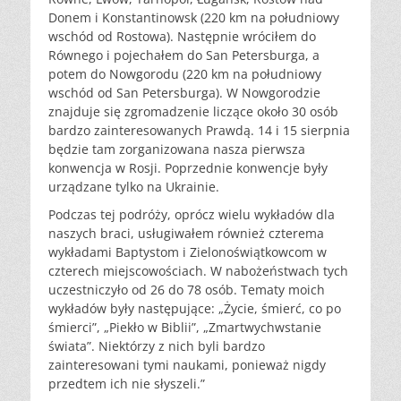
Donem i Konstantinowsk (220 km na południowy
wschód od Rostowa). Następnie wróciłem do
Równego i pojechałem do San Petersburga, a
potem do Nowgorodu (220 km na południowy
wschód od San Petersburga). W Nowgorodzie
znajduje się zgromadzenie liczące około 30 osób
bardzo zainteresowanych Prawdą. 14 i 15 sierpnia
będzie tam zorganizowana nasza pierwsza
konwencja w Rosji. Poprzednie konwencje były
urządzane tylko na Ukrainie.
Podczas tej podróży, oprócz wielu wykładów dla
naszych braci, usługiwałem również czterema
wykładami Baptystom i Zielonoświątkowcom w
czterech miejscowościach. W nabożeństwach tych
uczestniczyło od 26 do 78 osób. Tematy moich
wykładów były następujące: „Życie, śmierć, co po
śmierci”, „Piekło w Biblii”, „Zmartwychwstanie
świata”. Niektórzy z nich byli bardzo
zainteresowani tymi naukami, ponieważ nigdy
przedtem ich nie słyszeli.”