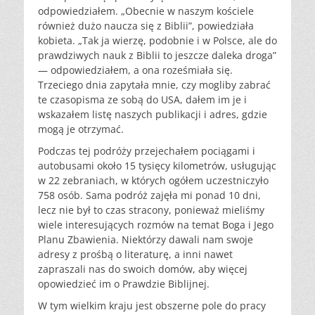
odpowiedziałem. „Obecnie w naszym kościele
również dużo naucza się z Biblii”, powiedziała
kobieta. „Tak ja wierzę, podobnie i w Polsce, ale do
prawdziwych nauk z Biblii to jeszcze daleka droga”
— odpowiedziałem, a ona roześmiała się.
Trzeciego dnia zapytała mnie, czy mogliby zabrać
te czasopisma ze sobą do USA, dałem im je i
wskazałem listę naszych publikacji i adres, gdzie
mogą je otrzymać.
Podczas tej podróży przejechałem pociągami i
autobusami około 15 tysięcy kilometrów, usługując
w 22 zebraniach, w których ogółem uczestniczyło
758 osób. Sama podróż zajęła mi ponad 10 dni,
lecz nie był to czas stracony, ponieważ mieliśmy
wiele interesujących rozmów na temat Boga i Jego
Planu Zbawienia. Niektórzy dawali nam swoje
adresy z prośbą o literaturę, a inni nawet
zapraszali nas do swoich domów, aby więcej
opowiedzieć im o Prawdzie Biblijnej.
W tym wielkim kraju jest obszerne pole do pracy