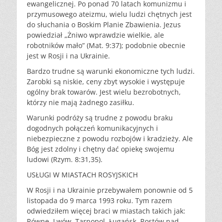
ewangelicznej. Po ponad 70 latach komunizmu i
przymusowego ateizmu, wielu ludzi chętnych jest
do słuchania o Boskim Planie Zbawienia. Jezus
powiedział „Żniwo wprawdzie wielkie, ale
robotników mało” (Mat. 9:37); podobnie obecnie
jest w Rosji i na Ukrainie.
Bardzo trudne są warunki ekonomiczne tych ludzi.
Zarobki są niskie, ceny zbyt wysokie i występuje
ogólny brak towarów. Jest wielu bezrobotnych,
którzy nie mają żadnego zasiłku.
Warunki podróży są trudne z powodu braku
dogodnych połączeń komunikacyjnych i
niebezpieczne z powodu rozbojów i kradzieży. Ale
Bóg jest zdolny i chętny dać opiekę swojemu
ludowi (Rzym. 8:31,35).
USŁUGI W MIASTACH ROSYJSKICH
W Rosji i na Ukrainie przebywałem ponownie od 5
listopada do 9 marca 1993 roku. Tym razem
odwiedziłem więcej braci w miastach takich jak:
Równe, Lwów, Tarnopol, Ługańsk, Rostów nad