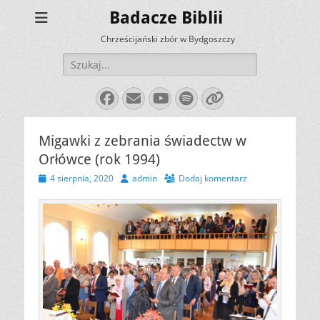
Badacze Biblii
Chrześcijański zbór w Bydgoszczy
Szukaj:
Facebook
E-
YouTube
Spotify
Link
mail
Migawki z zebrania świadectw w
Orłówce (rok 1994)
Opublikowano
Autor
4 sierpnia, 2020
admin
Dodaj komentarz