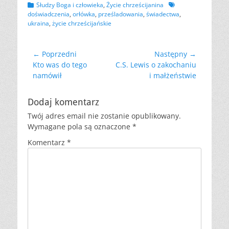
Kategorii
Tagów
Słudzy Boga i człowieka
,
Życie chrześcijanina
doświadczenia
,
orłówka
,
prześladowania
,
świadectwa
,
ukraina
,
życie chrześcijańskie
Nawigacja
← Poprzedni
Następny →
Poprzedni
Następny
Kto was do tego
C.S. Lewis o zakochaniu
wpisu
wpis:
wpis:
namówił
i małżeństwie
Dodaj komentarz
Twój adres email nie zostanie opublikowany.
Wymagane pola są oznaczone
*
Komentarz
*