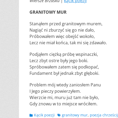
Wiersze Brzasku
|
kącik poezji
GRANITOWY MUR
Stanąłem przed granitowym murem,
Nagiąć ni zburzyć się go nie dało,
Próbowałem więc obejść wokoło,
Lecz nie miał końca, tak mi się zdawało.
Podjąłem ciężką próbę wspinaczki,
Lecz zbyt ostre były jego boki.
Spróbowałem zatem się podkopać,
Fundament był jednak zbyt głęboki.
Problem mój wtedy zaniosłem Panu
I Jego pieczy powierzyłem.
Wierzcie mi, muru już tam nie było,
Gdy znowu w to miejsce wróciłem.
Kategorii
Tagów
Kącik poezji
granitowy mur
,
poezja chrześci