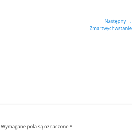
Następny →
Następny
Zmartwychwstanie
wpis:
Wymagane pola są oznaczone
*