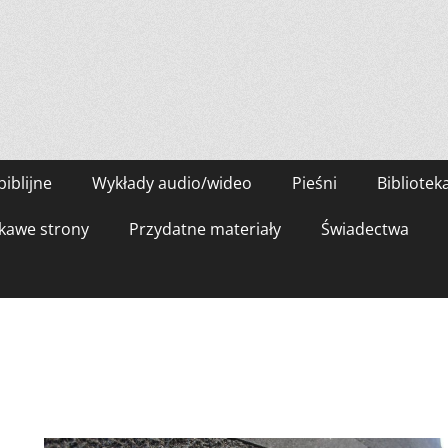
biblijne
Wykłady audio/wideo
Pieśni
Bibliotek
kawe strony
Przydatne materiały
Świadectwa