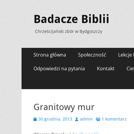
Badacze Biblii
Chrześcijański zbór w Bydgoszczy
Menu
Przejdź
Strona główna
Społeczność
Lekcje 
do
zawartości
Odpowiedzi na pytania
Kontakt
Cie
Granitowy mur
Opublikowano
Autor
30 grudnia, 2013
admin
1 komentarz