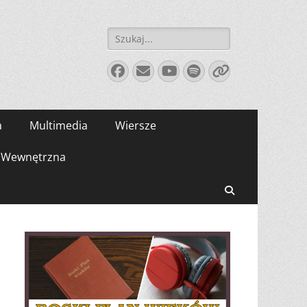
Szukaj:
Facebook
E-
YouTube
Spotify
Link
mail
a
Multimedia
Wiersze
Wewnętrzna
Search