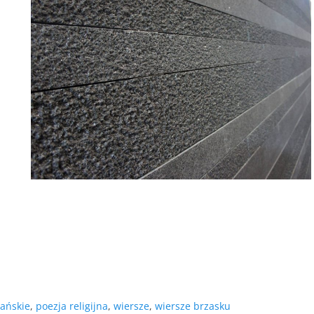
jańskie
,
poezja religijna
,
wiersze
,
wiersze brzasku