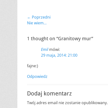
Nawigacja
← Poprzedni
Poprzedni
Nie wiem…
wpisu
wpis:
1 thought on “Granitowy mur”
Emil
mówi:
29 maja, 2014: 21:00
fajne:)
Odpowiedz
Dodaj komentarz
Twój adres email nie zostanie opublikowany.