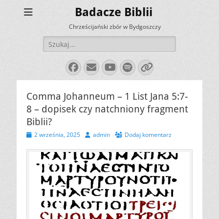
Badacze Biblii
Chrześcijański zbór w Bydgoszczy
Szukaj:
Facebook
E-
YouTube
Spotify
Link
mail
Comma Johanneum – 1 List Jana 5:7-
8 – dopisek czy natchniony fragment
Biblii?
Opublikowano
Autor
2 września, 2025
admin
Dodaj komentarz