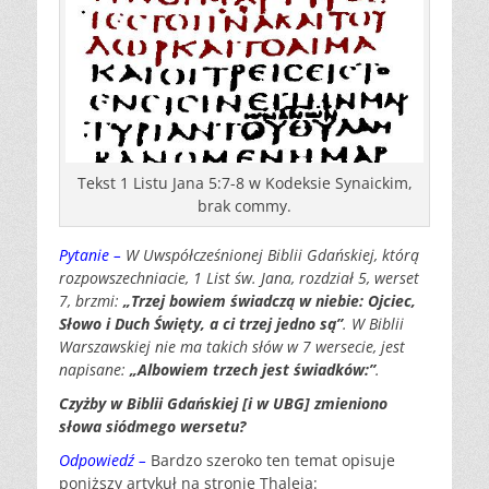
Tekst 1 Listu Jana 5:7-8 w Kodeksie Synaickim,
brak commy.
Pytanie –
W Uwspółcześnionej Biblii Gdańskiej, którą
rozpowszechniacie, 1 List św. Jana, rozdział 5, werset
7, brzmi:
„Trzej bowiem świadczą w niebie: Ojciec,
Słowo i Duch Święty, a ci trzej jedno są”
. W Biblii
Warszawskiej nie ma takich słów w 7 wersecie, jest
napisane:
„Albowiem trzech jest świadków:”
.
Czyżby w Biblii Gdańskiej [i w UBG] zmieniono
słowa siódmego wersetu?
Odpowiedź –
Bardzo szeroko ten temat opisuje
poniższy artykuł na stronie Thaleia: