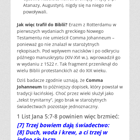
Atanazy, Augustyn), nigdy się na niego nie
powoływali.
Jak więc trafił do Biblii?
Erazm z Rotterdamu w
pierwszych wydaniach greckiego Nowego
Testamentu nie umieścił Comma Johanneum –
ponieważ go nie znalazł w starożytnych
rękopisach. Pod wpływem nacisków i po odkryciu
późnego manuskryptu (XIV-XVI w.), wprowadził go
w wydaniu z 1522 r. Tak fragment przeniknął do
wielu Biblii protestanckich aż do XIX wieku.
Dziś badacze zgodnie uznają, że
Comma
Johanneum
to późniejszy dopisek, który powstał w
tradycji łacińskiej. Choć przez wieki służył jako
„tekst trynitarny”, jego brak w starożytnych
świadectwach pozostaje jednoznaczny.
1 List Jana 5:7-8 powinien więc brzmieć:
[7] Trzej bowiem dają świadectwo:
[8] Duch, woda i krew, a ci trzej w
jedno się łączą.