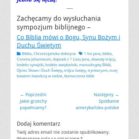
—–
Zachęcamy do wysłuchania
sympozjum biblijnego –
Co Biblia mówi o Bogu, Synu Bożym i
Duchu Świętym
Kategorii
Tagów
Biblia
,
Chrześcijańska doktryna
1 list jana
,
biblia
,
Comma Johanneum
,
dopisek z 1 Listu Jana
,
dowody trójcy
,
kodeks synajski
,
kodeks watykański
,
manuskrypty Biblii
,
Ojciec Słowo i Duch Święty
,
trójca święty
,
trynitaryzm
,
trzej
bowiem świadczą w niebie
,
tłumaczenia biblii
Nawigacja
← Poprzedni
Następny →
Poprzedni
Następny
Jakie grzechy
Spotkanie
wpisu
wpis:
wpis:
popełniamy?
amerykańsko-polskie
Dodaj komentarz
Twój adres email nie zostanie opublikowany.
Wymagane pola są oznaczone
*