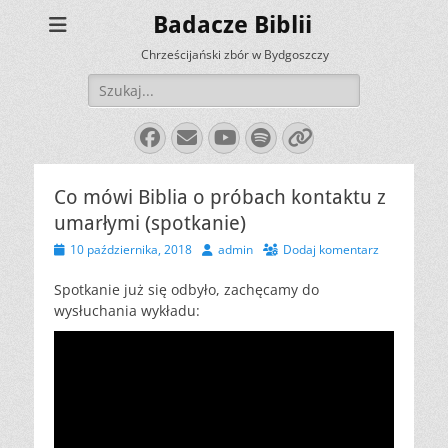
Badacze Biblii
Chrześcijański zbór w Bydgoszczy
Szukaj:
Facebook
E-
YouTube
Spotify
Link
mail
Co mówi Biblia o próbach kontaktu z
umarłymi (spotkanie)
Opublikowano
Autor
10 października, 2018
admin
Dodaj komentarz
Spotkanie już się odbyło, zachęcamy do
wysłuchania wykładu: