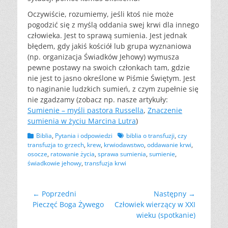
Oczywiście, rozumiemy, jeśli ktoś nie może
pogodzić się z myślą oddania swej krwi dla innego
człowieka. Jest to sprawą sumienia. Jest jednak
błędem, gdy jakiś kościół lub grupa wyznaniowa
(np. organizacja Świadków Jehowy) wymusza
pewne postawy na swoich członkach tam, gdzie
nie jest to jasno określone w Piśmie Świętym. Jest
to naginanie ludzkich sumień, z czym zupełnie się
nie zgadzamy (zobacz np. nasze artykuły:
Sumienie – myśli pastora Russella
,
Znaczenie
sumienia w życiu Marcina Lutra
)
Kategorii
Tagów
Biblia
,
Pytania i odpowiedzi
biblia o transfuzji
,
czy
transfuzja to grzech
,
krew
,
krwiodawstwo
,
oddawanie krwi
,
osocze
,
ratowanie życia
,
sprawa sumienia
,
sumienie
,
świadkowie jehowy
,
transfuzja krwi
Nawigacja
← Poprzedni
Następny →
Poprzedni
Następny
Pieczęć Boga Żywego
Człowiek wierzący w XXI
wpisu
wpis:
wpis:
wieku (spotkanie)