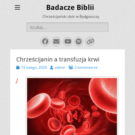
Badacze Biblii
Chrześcijański zbór w Bydgoszczy
Szukaj:
Facebook
E-
YouTube
Spotify
Link
mail
Chrześcijanin a transfuzja krwi
Opublikowano
Autor
15 lutego, 2020
admin
2 komentarze
J