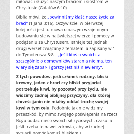
miłować i służyć naszym braciom i siostrom w
Chrystusie (Galatów 6:10).
Biblia mówi, że
„powinniśmy kłaść nasze życie za
braci”
(1 Jana 3:16). Oczywiście, w pierwszej
kolejności jest tu mowa o naszym wzajemnym
budowaniu się w najświętszej wierze i pomocy w
podążaniu za Chrystusem. Istnieje też jednak
drugi werset związany z tematem, a zapisany w 1
do Tymoteusza 5:8 –
„Jeśli ktoś o swoich, a
szczególnie o domowników starania nie ma, ten
wiary się zaparł i gorszy jest niż niewierny”
.
Z tych powodów, jeśli członek rodziny, bliski
krewny, jeden z braci czy bliski przyjaciel
potrzebuje krwi, by pozostać przy życiu, nie
widzimy żadnej biblijnej przyczyny, dla której
chrześcijanin nie miałby oddać trochę swojej
krwi w tym celu.
Podobnie jak nie widzimy
przeszkód, by mimo swojego poświęcenia na rzecz
Bogu oddać nieco swoich sił życiowych, czasu, a
jeśli trzeba to nawet zdrowia, aby w trudnej
sytuacji pomóc komuś bliskiemu.