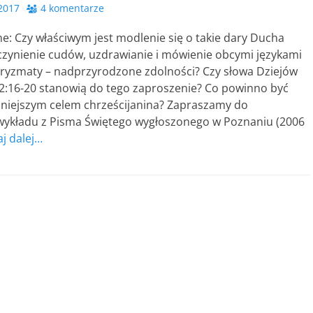
2017
4 komentarze
jne: Czy właściwym jest modlenie się o takie dary Ducha
 czynienie cudów, uzdrawianie i mówienie obcymi językami
aryzmaty – nadprzyrodzone zdolności? Czy słowa Dziejów
 2:16-20 stanowią do tego zaproszenie? Co powinno być
ażniejszym celem chrześcijanina? Zapraszamy do
wykładu z Pisma Świętego wygłoszonego w Poznaniu (2006
aj dalej…