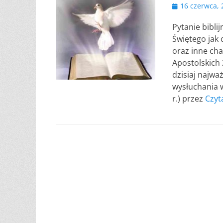
Opublikowano
16 czerwca, 
Pytanie bibli
Świętego jak
oraz inne ch
Apostolskich
dzisiaj najw
wysłuchania 
r.) przez
Czyt