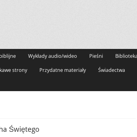
biblijne
Wykłady audio/wideo
Pieśni
Bibliotek
kawe strony
Przydatne materiały
Świadectwa
ha Świętego