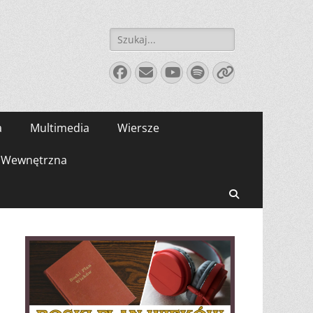
Szukaj:
Facebook
E-
YouTube
Spotify
Link
mail
a
Multimedia
Wiersze
Wewnętrzna
Search