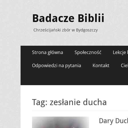
Badacze Biblii
Chrześcijański zbór w Bydgoszczy
Menu
Przejdź
Strona główna
Społeczność
Lekcje 
do
zawartości
Odpowiedzi na pytania
Kontakt
Cie
Tag:
zesłanie ducha
Dary Duc