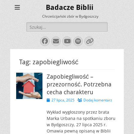
Badacze Biblii
Chrześcijański zbór w Bydgoszczy
Szukaj:
Facebook
E-
YouTube
Spotify
Link
mail
Tag:
zapobiegliwość
Zapobiegliwość –
przezorność. Potrzebna
cecha charakteru
Opublikowano
27 lipca, 2025
Dodaj komentarz
Wykład wygłoszony przez brata
Marka Urbana na spotkaniu zboru
w Bydgoszczy, 27 lipca 2025 r.
Omawia pewną opisaną w Biblii