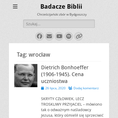
Badacze Biblii
Chrześcijański zbór w Bydgoszczy
Szukaj:
Facebook
E-
YouTube
Spotify
Link
mail
Tag:
wrocław
Dietrich Bonhoeffer
(1906-1945). Cena
uczniostwa
Opublikowano
26 lipca, 2020
Dodaj komentarz
SKRYTY CZŁOWIEK, LECZ
TROSKLIWY PRZYJACIEL – mówiono
tak o odważnym naśladowcy
Jezusa, który ośmielił się sprzeciwić