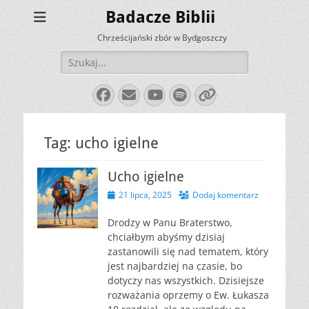
Badacze Biblii
Chrześcijański zbór w Bydgoszczy
Szukaj:
Facebook
E-
YouTube
Spotify
Link
mail
Tag:
ucho igielne
Ucho igielne
Opublikowano
21 lipca, 2025
Dodaj komentarz
Drodzy w Panu Braterstwo,
chciałbym abyśmy dzisiaj
zastanowili się nad tematem, który
jest najbardziej na czasie, bo
dotyczy nas wszystkich. Dzisiejsze
rozważania oprzemy o Ew. Łukasza