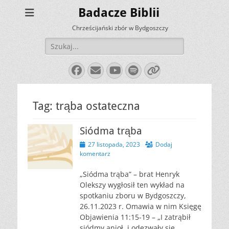
Badacze Biblii
Chrześcijański zbór w Bydgoszczy
Szukaj:
Facebook
E-
YouTube
Spotify
Link
mail
Tag:
trąba ostateczna
Siódma trąba
Opublikowano
27 listopada, 2023
Dodaj
komentarz
„Siódma trąba” – brat Henryk
Olekszy wygłosił ten wykład na
spotkaniu zboru w Bydgoszczy,
26.11.2023 r. Omawia w nim Księgę
Objawienia 11:15-19 – „I zatrąbił
siódmy anioł, i odezwały się