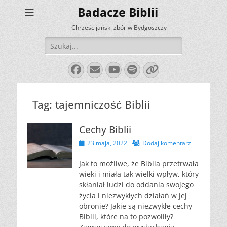
Badacze Biblii
Chrześcijański zbór w Bydgoszczy
Szukaj:
Facebook
E-
YouTube
Spotify
Link
mail
Tag:
tajemniczość Biblii
Cechy Biblii
Opublikowano
23 maja, 2022
Dodaj komentarz
Jak to możliwe, że Biblia przetrwała
wieki i miała tak wielki wpływ, który
skłaniał ludzi do oddania swojego
życia i niezwykłych działań w jej
obronie? Jakie są niezwykłe cechy
Biblii, które na to pozwoliły?