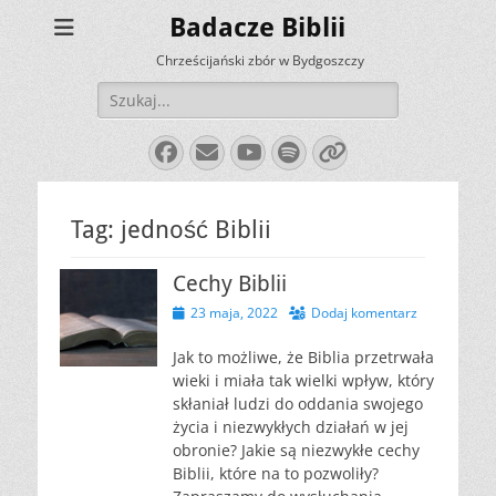
Badacze Biblii
Chrześcijański zbór w Bydgoszczy
Szukaj:
Facebook
E-
YouTube
Spotify
Link
mail
Tag:
jedność Biblii
Cechy Biblii
Opublikowano
23 maja, 2022
Dodaj komentarz
Jak to możliwe, że Biblia przetrwała
wieki i miała tak wielki wpływ, który
skłaniał ludzi do oddania swojego
życia i niezwykłych działań w jej
obronie? Jakie są niezwykłe cechy
Biblii, które na to pozwoliły?