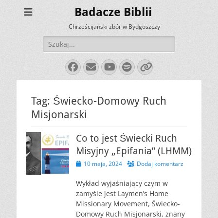
Badacze Biblii
Chrześcijański zbór w Bydgoszczy
Szukaj:
Facebook
E-
YouTube
Spotify
Link
mail
Tag:
Świecko-Domowy Ruch
Misjonarski
Co to jest Świecki Ruch
Misyjny „Epifania” (LHMM)
Opublikowano
10 maja, 2024
Dodaj komentarz
Wykład wyjaśniający czym w
zamyśle jest Laymen’s Home
Missionary Movement, Świecko-
Domowy Ruch Misjonarski, znany