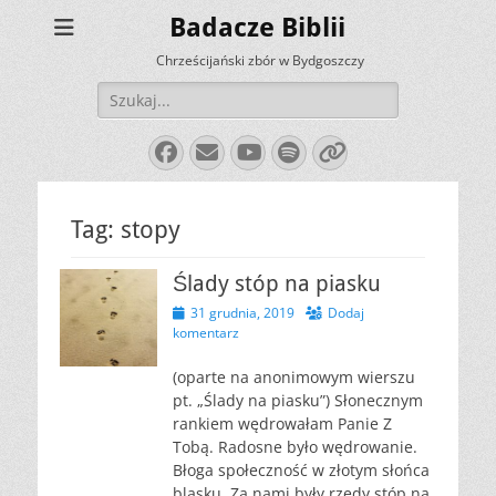
Badacze Biblii
Chrześcijański zbór w Bydgoszczy
Szukaj:
Facebook
E-
YouTube
Spotify
Link
mail
Tag:
stopy
Ślady stóp na piasku
Opublikowano
31 grudnia, 2019
Dodaj
komentarz
(oparte na anonimowym wierszu
pt. „Ślady na piasku”) Słonecznym
rankiem wędrowałam Panie Z
Tobą. Radosne było wędrowanie.
Błoga społeczność w złotym słońca
blasku. Za nami były rzędy stóp na