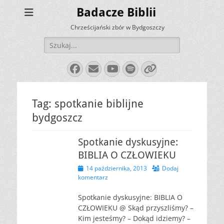
Badacze Biblii
Chrześcijański zbór w Bydgoszczy
Szukaj:
Facebook
E-
YouTube
Spotify
Link
mail
Tag:
spotkanie biblijne
bydgoszcz
Spotkanie dyskusyjne:
BIBLIA O CZŁOWIEKU
Opublikowano
14 października, 2013
Dodaj
komentarz
Spotkanie dyskusyjne: BIBLIA O
CZŁOWIEKU @ Skąd przyszliśmy? –
Kim jesteśmy? – Dokąd idziemy? –