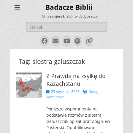
Badacze Biblii
Chrześcijański zbór w Bydgoszczy
Szukaj:
Facebook
E-
YouTube
Spotify
Link
mail
Tag:
siostra gałuszczak
Z Prawdą na zsyłkę do
Kazachstanu
Opublikowano
25 stycznia, 2023
Dodaj
komentarz
Poniższe wspomnienia na
podstawie rozmów z siostrą
Gałuszczak opisał brat Zbigniew
Pasterski. Opublikowane