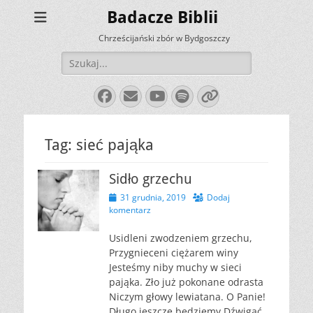
Badacze Biblii
Chrześcijański zbór w Bydgoszczy
Szukaj:
Facebook
E-
YouTube
Spotify
Link
mail
Tag:
sieć pająka
Sidło grzechu
Opublikowano
31 grudnia, 2019
Dodaj
komentarz
Usidleni zwodzeniem grzechu,
Przygnieceni ciężarem winy
Jesteśmy niby muchy w sieci
pająka. Zło już pokonane odrasta
Niczym głowy lewiatana. O Panie!
Długo jeszcze będziemy Dźwigać